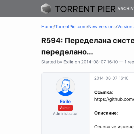
ARCHIV
Home
/
TorrentPier.com
/
New versions
/
Version 
R594: Переделана сист
переделано...
Started by
Exile
on 2014-08-07 16:10 — 1 repl
2014-08-07 16:10
Ссылка
:
https://github.co
Exile
Admin
Описание
:
Administrator
Основные изменен