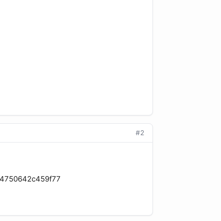
#2
6c4750642c459f77