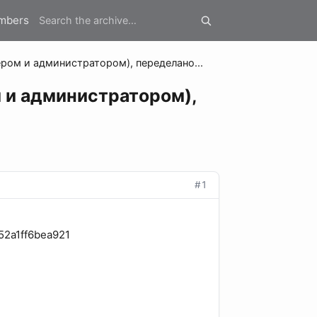
mbers
ром и администратором), переделано...
 и администратором),
#1
552a1ff6bea921