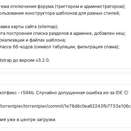
тема отключения форума (триггером и администратором);
ользование конструктора шаблонов для разных стилей;
авка карты сайта (sitemap);
ота построения списка разделов в админке, добавлен кеш;
локализации и файлах шаблона;
классе бб-кодов (символ табуляции, фильтрация спама);
strap до версии v3.2.0.
хотфикс - r594b. Случайно допущенная ошибка из-за IDE 🙁
m/torrentpier/torrentpier/commit/1e78d6c0ea62243fb7733e10
ия уже в центре загрузки.