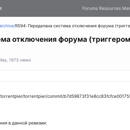
Forums
Resources
Me
E
archive
/
R594: Переделана система отключения форума (тригге
ема отключения форума (триггером
ies, 1973 views
m/torrentpier/torrentpier/commit/b7d59873f31e8cc83fcfce0017
ия в данной ревизии: