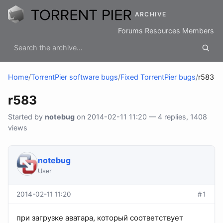
ARCHIVE
Forums
Resources
Members
Home
/
TorrentPier software bugs
/
Fixed TorrentPier bugs
/
r583
r583
Started by
notebug
on 2014-02-11 11:20 — 4 replies, 1408
views
notebug
User
2014-02-11 11:20
#1
при загрузке аватара, который соответствует