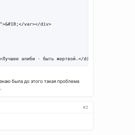
">&#10;</var></div>

>Лучшее алиби - быть жертвой.</div>              
 знаю была до этого такая проблема
.
#2