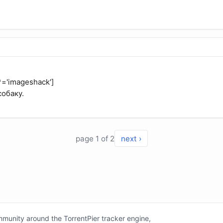
='imageshack']
собаку.
page 1 of 2
next ›
unity around the TorrentPier tracker engine,