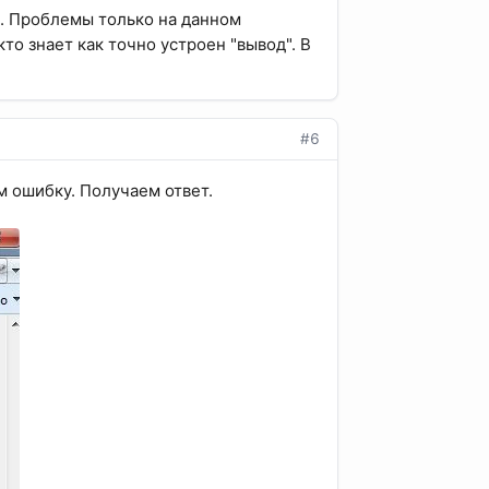
н). Проблемы только на данном
то знает как точно устроен "вывод". В
#6
м ошибку. Получаем ответ.