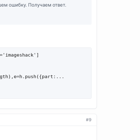
шем ошибку. Получаем ответ.
='imageshack']

gth),e=h.push({part:...

#9