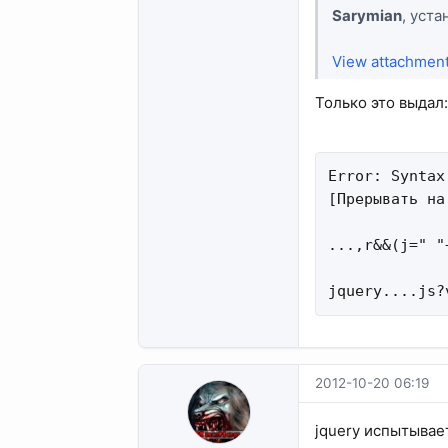
Sarymian
, уст
View attachmen
Только это выдал:
Error: Syntax
[Прерывать на
...,r&&(j=" "
jquery....js?
2012-10-20 06:19
jquery испытыва