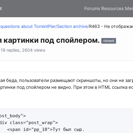
Forums
Resources
Me
E
questions about TorrentPier
/
Section archive
/
R463 - Не отобража
я картинки под спойлером.
closed
9 replies, 2604 views
ая беда, пользователи размещают скриншоты, но они не загр
картинки под спойлером не видно. При этом в HTML ссылка е
ost_body">

div class="post_wrap">

   <span id="pp_10">Тут был сыр.
