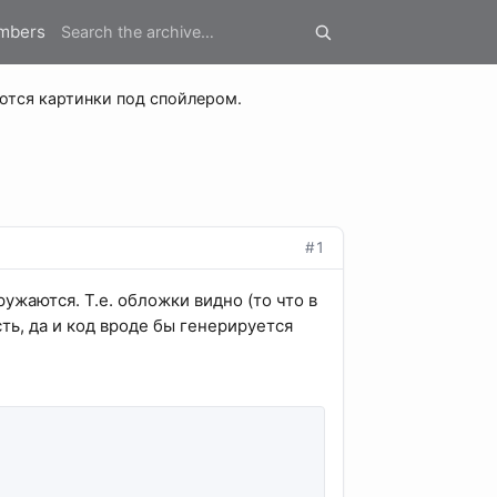
mbers
ются картинки под спойлером.
#1
ужаются. Т.е. обложки видно (то что в
сть, да и код вроде бы генерируется