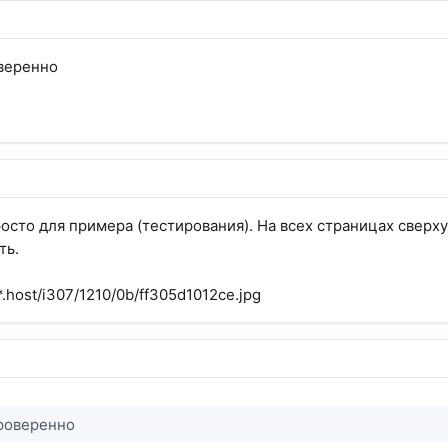
веренно
росто для примера (тестирования). На всех страницах сверх
ть.
*.host/i307/1210/0b/ff305d1012ce.jpg
проверенно