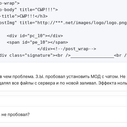
p-wrap">

p-body" title="СЫР!!!">

-title">СЫР!!!</h3>

ostImg" title="http://***.net/images/logo/logo.png
   <div id="pc_10"></div>

   <span id="pe_10"></span>

               </div><!--/post_wrap-->

div class="signature"><br />_________________<br /
в чем проблема. З.Ы. пробовал установить МОД с чатом. Не
далял все файлы с сервера и по новой заливал. Эффекта ноль
ь не пробовал?