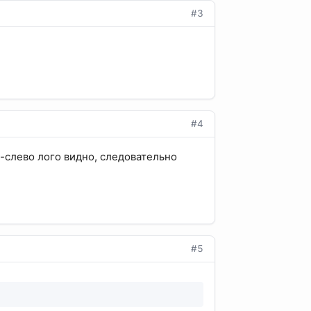
#3
#4
у-слево лого видно, следовательно
#5