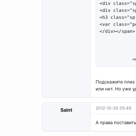
<div class="s
<div class="s
<h3 class="sp
<var class="p
</div></span>

             
             
             
            <
Подскажите плиз 
или нет. Но уже у
2012-10-20 05:49
Saint
А права поставит