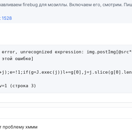
анавливаем firebug для мозиллы. Включаем его, смотрим. Пи
t 1528
 error, unrecognized expression: img.postImg[@src*
 этой ошибке] 

+j);e=!1;if(g=J.exec(j))l+=g[0],j=j.slice(g[0].len
v=1 (строка 3)
ет проблему хммм