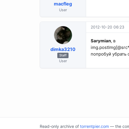
macfleg
User
2012-10-20 06:23
Sarymian
, в
img.postImg[@src*
dimka3210
попробуй убрать 
Staff
User
Read-only archive of
torrentpier.com
— the comm