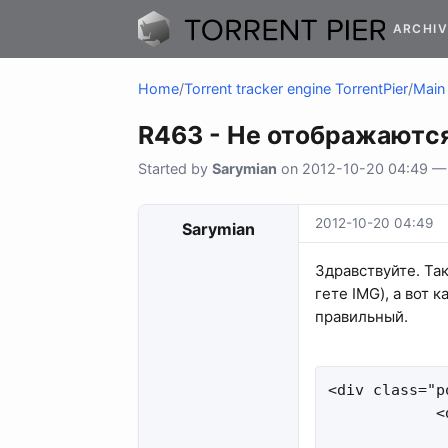
ARCHIV
Home
/
Torrent tracker engine TorrentPier
/
Main 
R463 - Не отображаютс
Started by
Sarymian
on 2012-10-20 04:49 — 1
2012-10-20 04:49
Sarymian
Здравствуйте. Так
гете IMG), а вот 
правильный.
<div class="p
            <
             