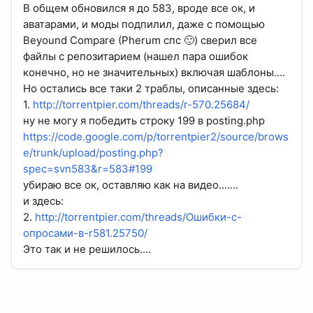
В общем обновился я до 583, вроде все ок, и
аватарами, и моды подпилил, даже с помощью
Beyound Compare (Pherum спс 🙂) сверил все
файлы с репозитарием (нашел пара ошибок
конечно, но не значительных) включая шаблоны....
Но остались все таки 2 траблы, описанные здесь:
1.
http://torrentpier.com/threads/r-570.25684/
ну не могу я победить строку 199 в posting.php
https://code.google.com/p/torrentpier2/source/brows
e/trunk/upload/posting.php?
spec=svn583&r=583#199
убираю все ок, оставляю как на видео.......
и здесь:
2.
http://torrentpier.com/threads/Ошибки-с-
опросами-в-r581.25750/
Это так и не решилось....