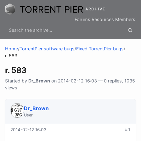
ARCHIVE
Forums
Resources
Members
Home
/
TorrentPier software bugs
/
Fixed TorrentPier bugs
/
r. 583
r. 583
Started by
Dr_Brown
on 2014-02-12 16:03 — 0 replies, 1035
views
Dr_Brown
User
2014-02-12 16:03
#1