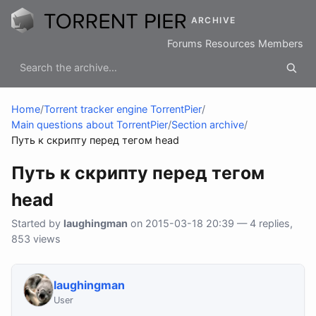
ARCHIVE
Forums
Resources
Members
Home
/
Torrent tracker engine TorrentPier
/
Main questions about TorrentPier
/
Section archive
/
Путь к скрипту перед тегом head
Путь к скрипту перед тегом
head
Started by
laughingman
on 2015-03-18 20:39 — 4 replies,
853 views
laughingman
User