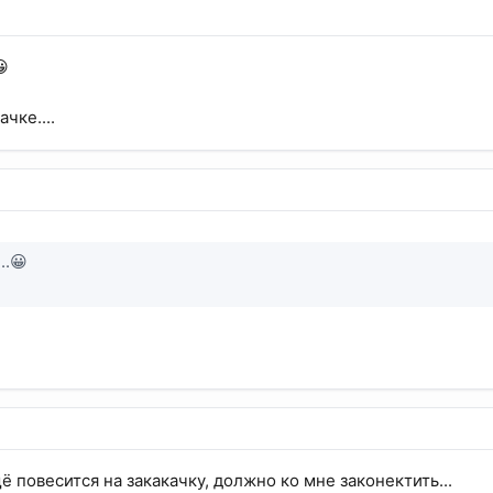
😀
чке....
..😀
ё повесится на закакачку, должно ко мне законектить...