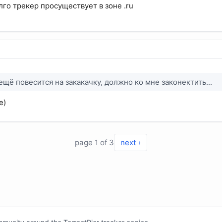
лго трекер просуществует в зоне .ru
ещё повесится на закакачку, должно ко мне законектить...
е)
page 1 of 3
next ›