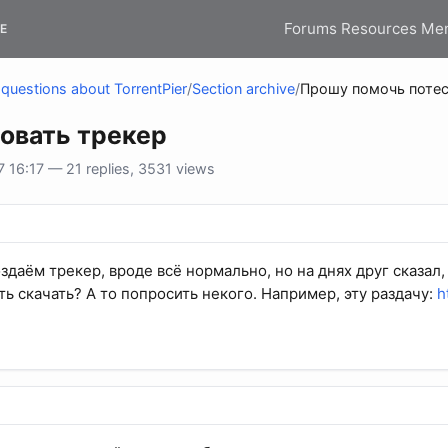
Forums
Resources
Me
E
questions about TorrentPier
/
Section archive
/
Прошу помочь потес
овать трекер
16:17 — 21 replies, 3531 views
даём трекер, вроде всё нормально, но на днях друг сказал, 
ь скачать? А то попросить некого. Например, эту раздачу:
h