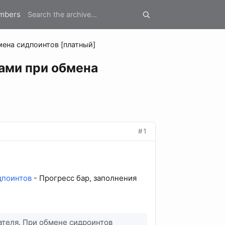
mbers
мена сидпоинтов [платный]
ками при обмена
#1
дпоинтов
- Прогресс бар, заполнения
ателя. При обмене сидроинтов