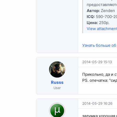
предоставляют
Автор:
Zenden
ICQ:
590-700-2
Цена:
250р.
View attachmen
Узнать больше об 
2014-05-29 15:13
Прикольно, да и с
PS. опечатка: "си
Russs
User
2014-05-29 16:26
задумка хорошая