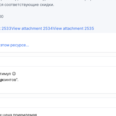
ся соответствующие скидки.
00
t 2533
View attachment 2534
View attachment 2535
этом ресурсе...
тимул 😉
д
р
оинтов".
 и цена приемлемая