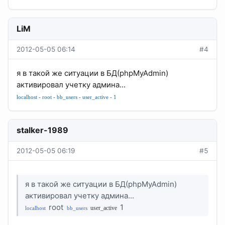
LiM
2012-05-05 06:14
#4
я в такой же ситуации в БД(phpMyAdmin)
активировал учетку админа...
localhost - root - bb_users - user_active - 1
stalker-1989
2012-05-05 06:19
#5
я в такой же ситуации в БД(phpMyAdmin)
активировал учетку админа...
root
1
user_active
localhost
bb_users