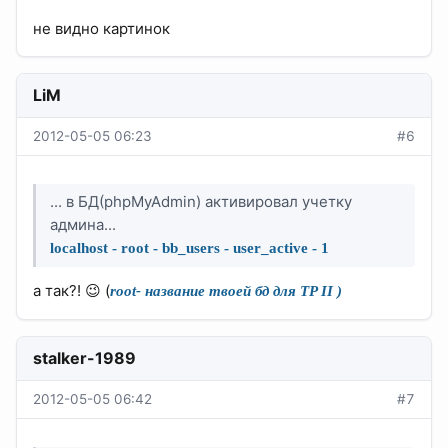
не видно картинок
LiM
2012-05-05 06:23
#6
... в БД(phpMyAdmin) активировал учетку
админа...
localhost - root - bb_users - user_active - 1
а так?! 😉 (
root- название твоей бд для TP II )
stalker-1989
2012-05-05 06:42
#7