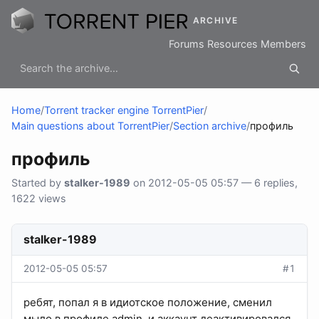
ARCHIVE
Forums
Resources
Members
Home
/
Torrent tracker engine TorrentPier
/
Main questions about TorrentPier
/
Section archive
/
профиль
профиль
Started by
stalker-1989
on 2012-05-05 05:57 — 6 replies,
1622 views
stalker-1989
2012-05-05 05:57
#1
ребят, попал я в идиотское положение, сменил
мыло в профиле admin, и аккаунт деактивировался.