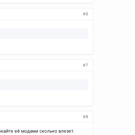
#6
#7
#8
чкайте её модами сколько влезет.