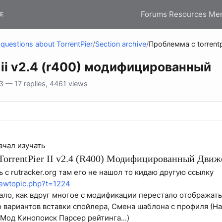
Forums
Resources
Me
E
questions about TorrentPier
/
Section archive
/
Проблемма с torrentp
 ii v2.4 (r400) модифицированный
 — 17 replies, 4461 views
ачал изучать
TorrentPier II v2.4 (R400) Модифицированный Движ
 с rutracker.org там его не нашол то кидаю другую ссылку
viewtopic.php?t=1224
ало, как вдруг многое с модификации перестало отображать
о вариантов вставки спойлера, Смена шаблона с профиля (Н
 Мод Кинопоиск Парсер рейтинга...)