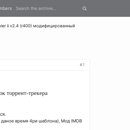
mbers
ier ii v2.4 (r400) модифицированный
#1
ок торрент-трекера
ся.
а даное время 4ри шаблона), Мод IMDB