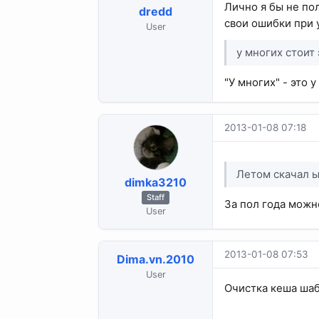
Лично я бы не по
dredd
свои ошибки при 
User
у многих стоит
"У многих" - это у
2013-01-08 07:18
Летом скачал ы
dimka3210
Staff
За пол года можн
User
2013-01-08 07:53
Dima.vn.2010
User
Очистка кеша шаб