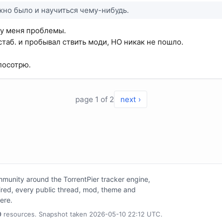
жно было и научиться чему-нибудь.
 у меня проблемы.
стаб. и пробывал ствить моди, НО никак не пошло.
посотрю.
page 1 of 2
next ›
unity around the TorrentPier tracker engine,
tired, every public thread, mod, theme and
here.
0
resources. Snapshot taken 2026-05-10 22:12 UTC.