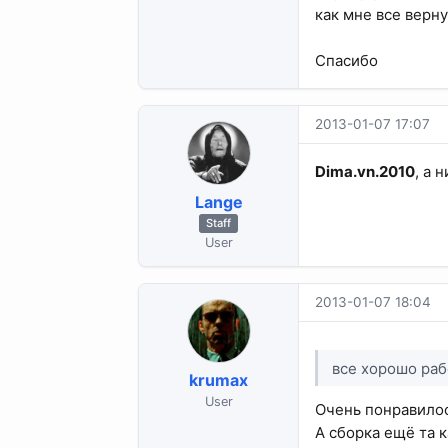
как мне все верн
Спасибо
2013-01-07 17:07
Dima.vn.2010
, а 
Lange
Staff
User
2013-01-07 18:04
все хорошо раб
krumax
User
Очень понравилос
А сборка ещё та 