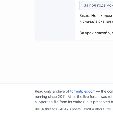
За пол года мо
Знаю. Но с кодом
я сначала скачал 
За урок спасибо, 
Read-only archive of
torrentpier.com
— the comm
running since 2011. After the live forum was re
supporting file from its entire run is preserved 
3304
threads ·
45473
posts ·
1120
authors ·
23