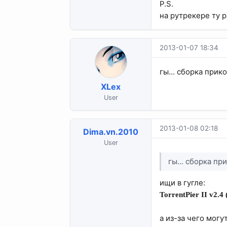
P.S.
на рутрекере ту 
2013-01-07 18:34
гы... сборка прик
XLex
User
2013-01-08 02:18
Dima.vn.2010
User
гы... сборка п
ищи в гугле:
TorrentPier II v2
а из-за чего могу