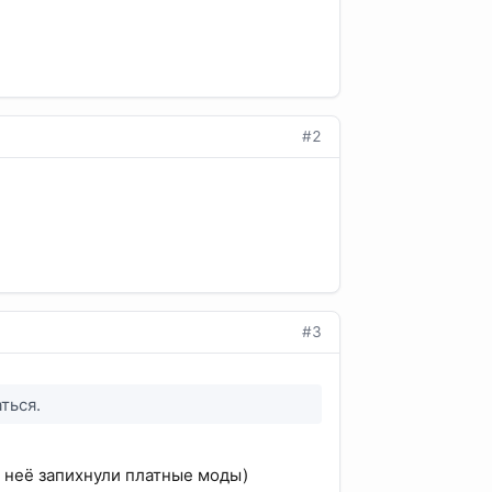
#2
#3
ться.
в неё запихнули платные моды)