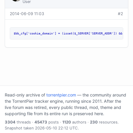
User
2014-06-09 11:03
#2
$bb_cfg['cookie_domain'] = (isset($_SERVER['SERVER_ADDR']) && $doma
Read-only archive of
torrentpier.com
— the community around
the TorrentPier tracker engine, running since 2011. After the
live forum was retired, every public thread, mod, theme and
supporting file from its entire run is preserved here.
3304
threads ·
45473
posts ·
1120
authors ·
230
resources.
Snapshot taken 2026-05-10 22:12 UTC.