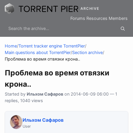
ARCHIVE
Forums
Resources
Members
Home
/
Torrent tracker engine TorrentPier
/
Main questions about TorrentPier
/
Section archive
/
Проблема во время отвязки крона..
Проблема во время отвязки
крона..
Started by
Ильхом Сафаров
on 2014-06-09 06:00 — 1
replies, 1040 views
Ильхом Сафаров
User