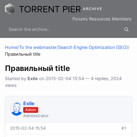
ARCHIVE
Forums
Resources
Members
Home
/
To the webmaster
/
Search Engine Optimization (SEO)
/
Правильный title
Правильный title
Started by
Exile
on 2015-02-04 15:54 — 4 replies, 2024
views
Exile
Admin
Administrator
2015-02-04 15:54
#1