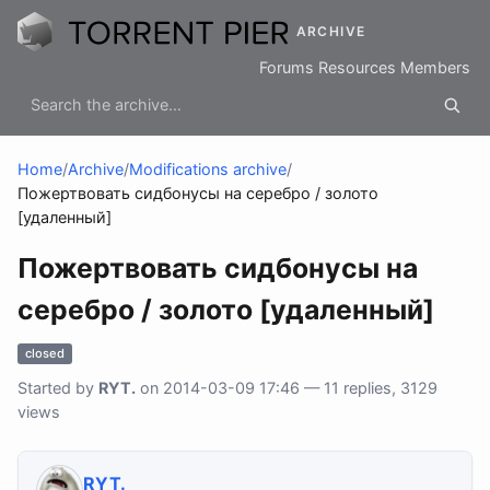
ARCHIVE
Forums
Resources
Members
Home
/
Archive
/
Modifications archive
/
Пожертвовать сидбонусы на серебро / золото
[удаленный]
Пожертвовать сидбонусы на
серебро / золото [удаленный]
closed
Started by
RYT.
on 2014-03-09 17:46 — 11 replies, 3129
views
RYT.