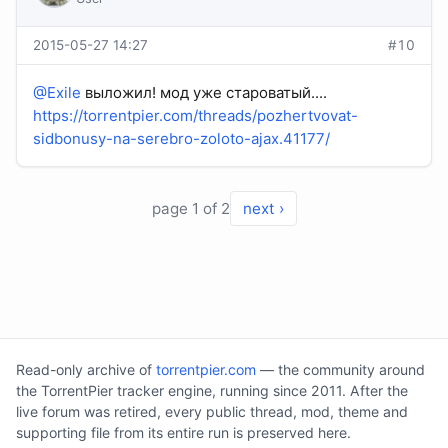
2015-05-27 14:27
#10
@Exile
выложил! мод уже староватый....
https://torrentpier.com/threads/pozhertvovat-
sidbonusy-na-serebro-zoloto-ajax.41177/
page 1 of 2
next ›
Read-only archive of
torrentpier.com
— the community around
the TorrentPier tracker engine, running since 2011. After the
live forum was retired, every public thread, mod, theme and
supporting file from its entire run is preserved here.