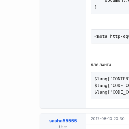
    document.
}
<meta http-eq
для лэнга
$lang['CONTEN
$lang['CODE_C
$lang['CODE_C
2017-05-10 20:30
sasha55555
User