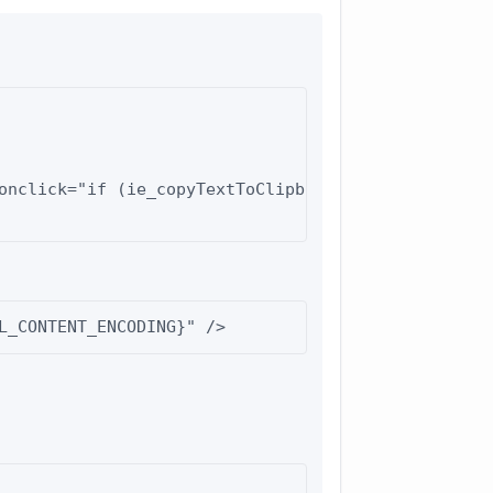
onclick="if (ie_copyTextToClipboard('+node+')) ale
L_CONTENT_ENCODING}" />