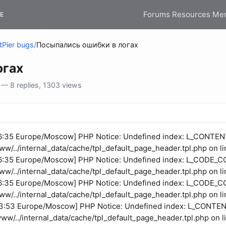
Forums
Resources
Me
E
tPier bugs
/
Посыпались ошибки в логах
огах
— 8 replies, 1303 views
26:35 Europe/Moscow] PHP Notice: Undefined index: L_CONTE
ww/../internal_data/cache/tpl_default_page_header.tpl.php on li
6:35 Europe/Moscow] PHP Notice: Undefined index: L_CODE_C
ww/../internal_data/cache/tpl_default_page_header.tpl.php on l
6:35 Europe/Moscow] PHP Notice: Undefined index: L_CODE_C
ww/../internal_data/cache/tpl_default_page_header.tpl.php on l
23:53 Europe/Moscow] PHP Notice: Undefined index: L_CONT
www/../internal_data/cache/tpl_default_page_header.tpl.php on l