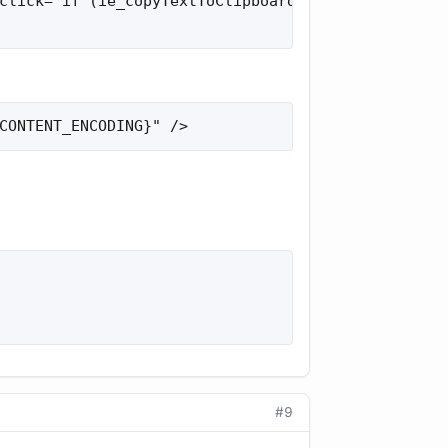
click="if (ie_copyTextToClipboard('+node+')) alert
CONTENT_ENCODING}" />
#9