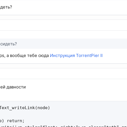
идеть?
 сидеть?
ps, а вообще тебе сюда
Инструкция TorrentPier II
ней давности
Text_writeLink(node)

e) return;
