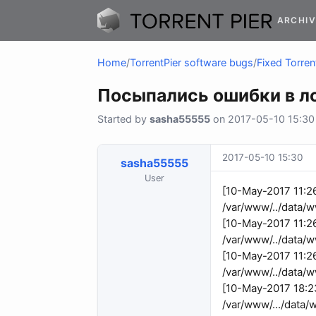
ARCHIV
Home
/
TorrentPier software bugs
/
Fixed Torren
Посыпались ошибки в л
Started by
sasha55555
on 2017-05-10 15:30 
2017-05-10 15:30
sasha55555
User
[10-May-2017 11:
/var/www/../data/w
[10-May-2017 11:2
/var/www/../data/w
[10-May-2017 11:2
/var/www/../data/w
[10-May-2017 18:
/var/www/.../data/