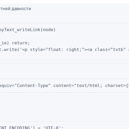
летней давности
?
pyText_writeLink(node)

_ie) return;

t.write('<p style="float: right;"><a class="txtb" 
equiv="Content-Type" content="text/html; charset={
ENT_ENCODING'] = 'UTF-8';
