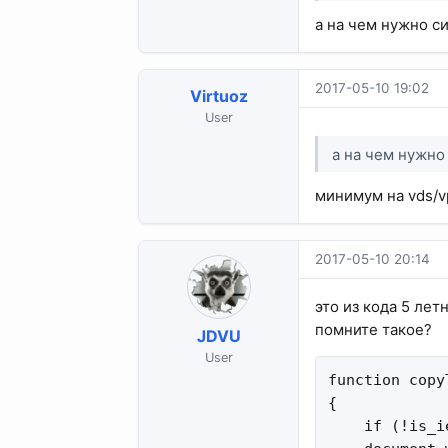
а на чем нужно с
2017-05-10 19:02
Virtuoz
User
а на чем нужно
минимум на vds/v
2017-05-10 20:14
это из кода 5 лет
помните такое?
JDVU
User
function copy
{

    if (!is_i