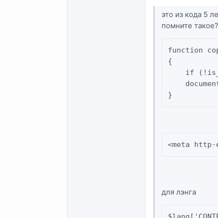
это из кода 5 
помните такое
function co
{

    if (!is
    documen
}
<meta http-
для лэнга
$lang['CONT