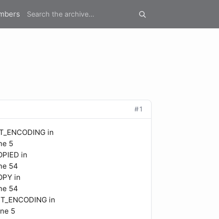
mbers
#1
NT_ENCODING in
ne 5
OPIED in
ine 54
OPY in
ine 54
ENT_ENCODING in
ine 5