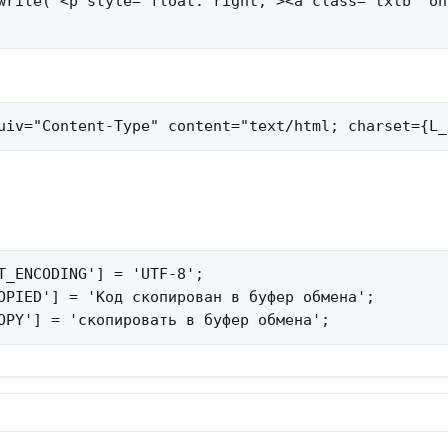
write('<p style="float: right;"><a class="txtb" on
uiv="Content-Type" content="text/html; charset={L_
T_ENCODING'] = 'UTF-8';

OPIED'] = 'Код скопирован в буфер обмена';

OPY'] = 'скопировать в буфер обмена';