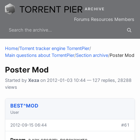
ARCHIVE
Forums
Resources
Members
Home
/
Torrent tracker engine TorrentPier
/
Main questions about TorrentPier
/
Section archive
/
Poster Mod
Poster Mod
Started by
Xeza
on 2012-01-03 10:44 — 127 replies, 28288
views
BEST^MOD
User
2012-09-15 06:44
#61
Dream
, а как сделать подскажите