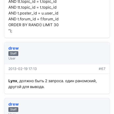
AND tt.topic_id = t.topic_id
AND tt.topic_id = t.topic_id
AND t.poster_id = u.user_id
AND t.forum_id = f.forum_id
ORDER BY RAND() LIMIT 30
");
drew
Staff
User
2013-02-19 17:13
#67
Lynx
, должно быть 2 запроса. один раномский,
другой для вывода.
drew
Staff