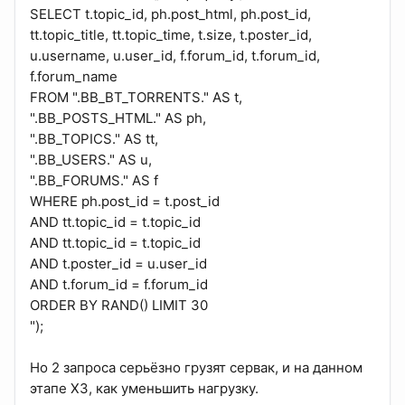
SELECT t.topic_id, ph.post_html, ph.post_id,
tt.topic_title, tt.topic_time, t.size, t.poster_id,
u.username, u.user_id, f.forum_id, t.forum_id,
f.forum_name
FROM ".BB_BT_TORRENTS." AS t,
".BB_POSTS_HTML." AS ph,
".BB_TOPICS." AS tt,
".BB_USERS." AS u,
".BB_FORUMS." AS f
WHERE ph.post_id = t.post_id
AND tt.topic_id = t.topic_id
AND tt.topic_id = t.topic_id
AND t.poster_id = u.user_id
AND t.forum_id = f.forum_id
ORDER BY RAND() LIMIT 30
");
Но 2 запроса серьёзно грузят сервак, и на данном
этапе ХЗ, как уменьшить нагрузку.