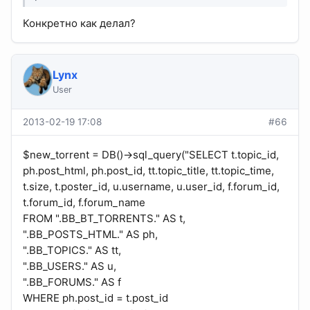
Конкретно как делал?
Lynx
User
2013-02-19 17:08
#66
$new_torrent = DB()->sql_query("SELECT t.topic_id,
ph.post_html, ph.post_id, tt.topic_title, tt.topic_time,
t.size, t.poster_id, u.username, u.user_id, f.forum_id,
t.forum_id, f.forum_name
FROM ".BB_BT_TORRENTS." AS t,
".BB_POSTS_HTML." AS ph,
".BB_TOPICS." AS tt,
".BB_USERS." AS u,
".BB_FORUMS." AS f
WHERE ph.post_id = t.post_id