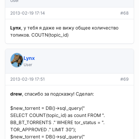
User
2013-02-19 17:14
#68
Lynx
, у тебя я даже не вижу общее количество
топиков. COUTN(topic_id)
Lynx
User
2013-02-19 17:51
#69
drew
, спасибо за подсказку! Сделал:
$new_torrent = DB()->sql_query("
SELECT COUNT(topic_id) as count FROM ".
BB_BT_TORRENTS ." WHERE tor_status = ".
TOR_APPROVED ." LIMIT 30");
$new_torrent = DB()->sql_query("