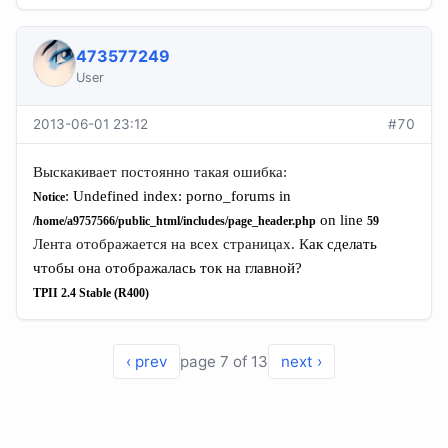
473577249
User
2013-06-01 23:12
#70
Выскакивает постоянно такая ошибка:
: Undefined index: porno_forums in
Notice
on line
/home/a9757566/public_html/includes/page_header.php
59
Лента отображается на всех страницах. К
ак сделать
чтобы она отображалась ток на главной?
TPII
2.4 Stable (R400)
‹ prev
page 7 of 13
next ›