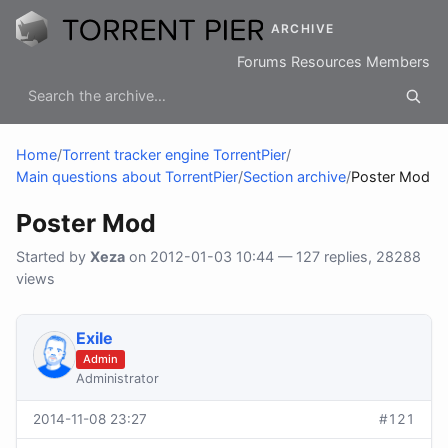
ARCHIVE
Forums
Resources
Members
Home
/
Torrent tracker engine TorrentPier
/
Main questions about TorrentPier
/
Section archive
/
Poster Mod
Poster Mod
Started by
Xeza
on 2012-01-03 10:44 — 127 replies, 28288
views
Exile
Admin
Administrator
2014-11-08 23:27
#121