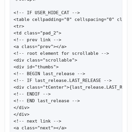
<!-- IF USER_HIDE_CAT -->

<table cellpadding="0" cellspacing="0" class=
<tr>

<td class="pad_2">

<!-- prev link -->

<a class="prev"></a>

<!-- root element for scrollable -->

<div class="scrollable">

<div id="thumbs">

<!-- BEGIN last_release -->

<!-- IF last_release.LAST_RELEASE -->

<div class="tCenter">{last_release.LAST_RELEA
<!-- ENDIF -->

<!-- END last_release -->

</div>

</div>

<!-- next link -->

<a class="next"></a>
