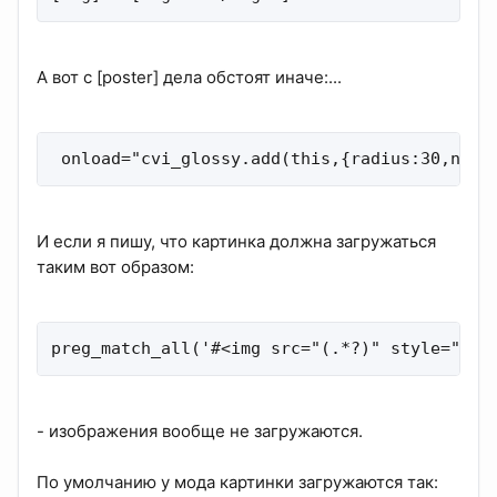
А вот с [poster] дела обстоят иначе:...
 onload="cvi_glossy.add(this,{radius:30,nogr
И если я пишу, что картинка должна загружаться
таким вот образом:
preg_match_all('#<img src="(.*?)" style="flo
- изображения вообще не загружаются.
По умолчанию у мода картинки загружаются так: