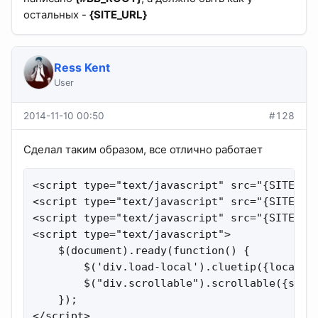
остальных -
{SITE_URL}
Ress Kent
User
2014-11-10 00:50
#128
Сделал таким образом, все отлично работает
<script type="text/javascript" src="{SITE_URL
<script type="text/javascript" src="{SITE_URL
<script type="text/javascript" src="{SITE_URL
<script type="text/javascript">

    $(document).ready(function() {

        $('div.load-local').cluetip({local:tr
        $("div.scrollable").scrollable({size:
    });

</script>
