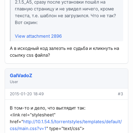
2.1.5_A5, сразу после установки пошёл на
главную страницу и не увидел ничего, кроме
текста, т.е. шаблон не загрузился. Что не так?
Вот скрин:
View attachment 2896
А в исходный код залезть не судьба и кликнуть на
ссылку css файла?
GalVadoZ
User
2015-01-20 18:49
#3
В том-то и дело, что выглядит так:
<link rel="stylesheet"
href="
http://10.1.54.5/torrentstyles/templates/default/
css/main.css?v=1
" type="text/css">