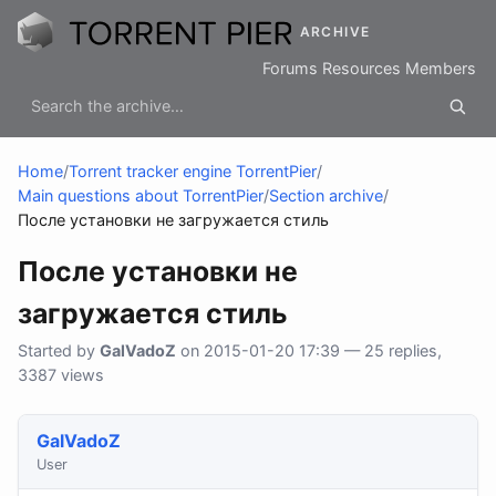
ARCHIVE
Forums
Resources
Members
Home
/
Torrent tracker engine TorrentPier
/
Main questions about TorrentPier
/
Section archive
/
После установки не загружается стиль
После установки не
загружается стиль
Started by
GalVadoZ
on 2015-01-20 17:39 — 25 replies,
3387 views
GalVadoZ
User