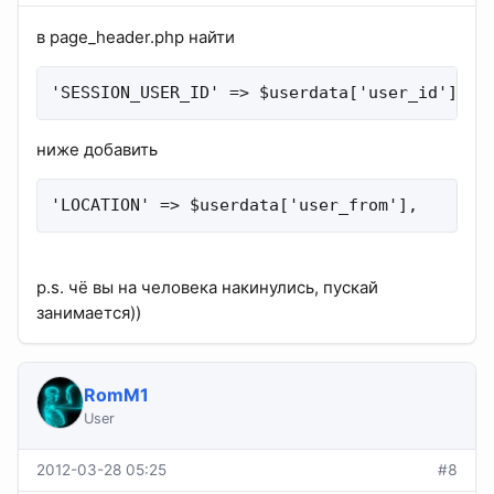
в page_header.php найти
'SESSION_USER_ID' => $userdata['user_id'],
ниже добавить
'LOCATION' => $userdata['user_from'],
p.s. чё вы на человека накинулись, пускай
занимается))
RomM1
User
2012-03-28 05:25
#8