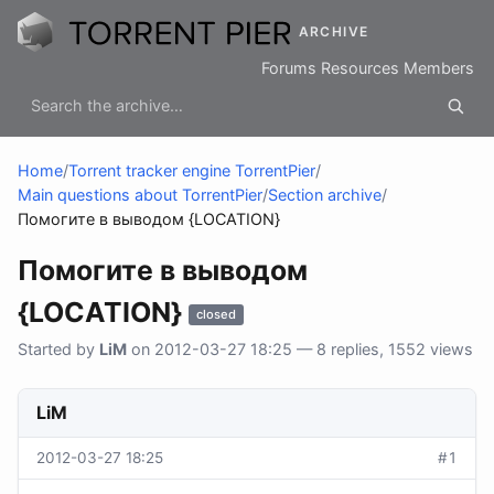
ARCHIVE
Forums
Resources
Members
Home
/
Torrent tracker engine TorrentPier
/
Main questions about TorrentPier
/
Section archive
/
Помогите в выводом {LOCATION}
Помогите в выводом
{LOCATION}
closed
Started by
LiM
on 2012-03-27 18:25 — 8 replies, 1552 views
LiM
2012-03-27 18:25
#1