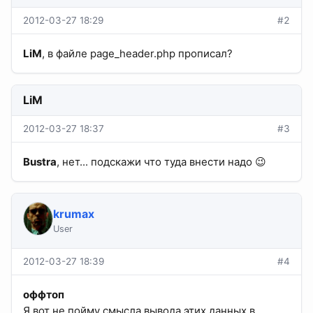
2012-03-27 18:29
#2
LiM
, в файле page_header.php прописал?
LiM
2012-03-27 18:37
#3
Bustra
, нет... подскажи что туда внести надо 😉
krumax
User
2012-03-27 18:39
#4
оффтоп
Я вот не пойму смысла вывода этих данных в