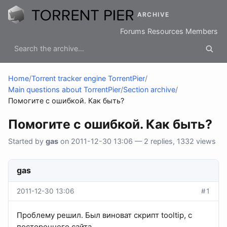
ARCHIVE
Forums
Resources
Members
Home
/
Torrent tracker engine TorrentPier
/
Main questions about TorrentPier
/
Section archive
/
Помогите с ошибкой. Как быть?
Помогите с ошибкой. Как быть?
Started by
gas
on 2011-12-30 13:06 — 2 replies, 1332 views
gas
2011-12-30 13:06
#1
Проблему решил. Был виноват скрипт tooltip, с
постороннего сайта.