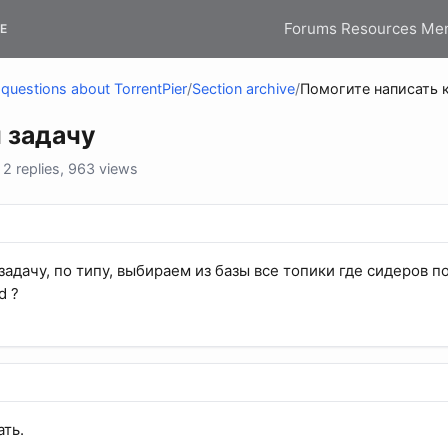
Forums
Resources
Me
E
questions about TorrentPier
/
Section archive
/
Помогите написать 
 задачу
2 replies, 963 views
задачу, по типу, выбираем из базы все топики где сидеров по
d ?
ать.