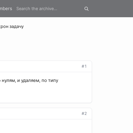
mbers
крон задачу
#1
 нулям, и удаляем, по типу
#2