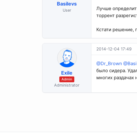
Basilevs
Лучше определить
User
торрент разрегис
Кстати решение, п
2014-12-04 17:49
@Dr_Brown
@Basi
было сидера. Уда
Exile
многих раздачах 
Admin
Administrator