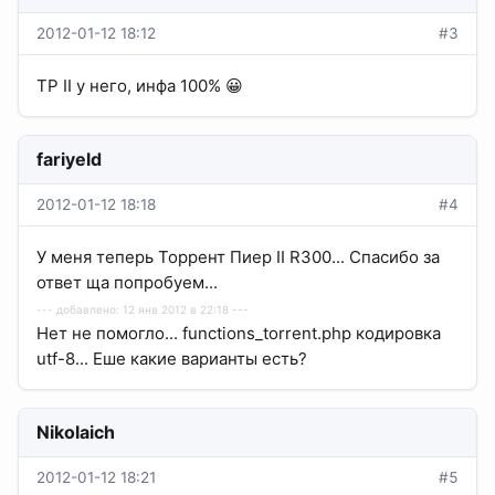
2012-01-12 18:12
#3
TP II у него, инфа 100% 😀
fariyeld
2012-01-12 18:18
#4
У меня теперь Торрент Пиер II R300... Спасибо за
ответ ща попробуем...
--- добавлено: 12 янв 2012 в 22:18 ---
Нет не помогло... functions_torrent.php кодировка
utf-8... Еше какие варианты есть?
Nikolaich
2012-01-12 18:21
#5