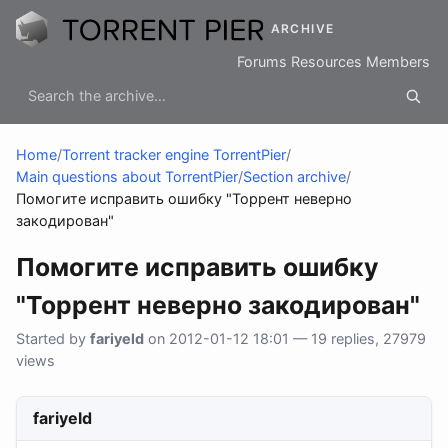
ARCHIVE
Forums
Resources
Members
Home
/
Torrent tracker engine TorrentPier
/
Main questions about TorrentPier
/
Section archive
/
Помогите исправить ошибку "Торрент неверно
закодирован"
Помогите исправить ошибку
"Торрент неверно закодирован"
Started by
fariyeld
on 2012-01-12 18:01 — 19 replies, 27979
views
fariyeld