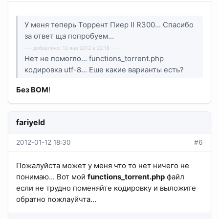
У меня теперь Торрент Пиер II R300... Спасибо
за ответ ща попробуем...
--- добавлено: 12 янв 2012 в 22:18 ---
Нет не помогло... functions_torrent.php
кодировка utf-8... Еше какие варианты есть?
Без BOM
!
fariyeld
2012-01-12 18:30
#6
Пожалуйста может у меня что то нет ничего не
понимаю... Вот мой
functions_torrent.php
файл
если не трудно поменяйте кодировку и выложите
обратно пожлауйчта...