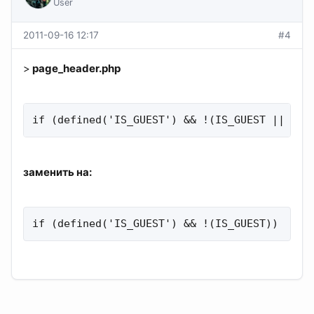
User
2011-09-16 12:17
#4
>
page_header.php
if (defined('IS_GUEST') && !(IS_GUEST || IS_
заменить на:
if (defined('IS_GUEST') && !(IS_GUEST))