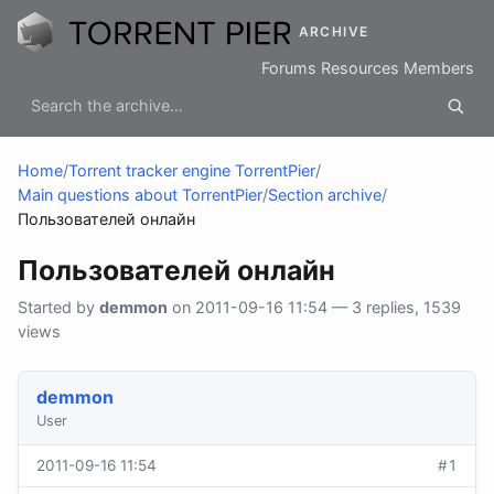
ARCHIVE
Forums
Resources
Members
Home
/
Torrent tracker engine TorrentPier
/
Main questions about TorrentPier
/
Section archive
/
Пользователей онлайн
Пользователей онлайн
Started by
demmon
on 2011-09-16 11:54 — 3 replies, 1539
views
demmon
User
2011-09-16 11:54
#1