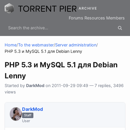
ARCHIVE
Forums
Resources
Members
Home
/
To the webmaster
/
Server administration
/
PHP 5.3 и MySQL 5.1 для Debian Lenny
PHP 5.3 и MySQL 5.1 для Debian
Lenny
Started by
DarkMod
on 2011-09-29 09:49 — 7 replies, 3496
views
DarkMod
Staff
User