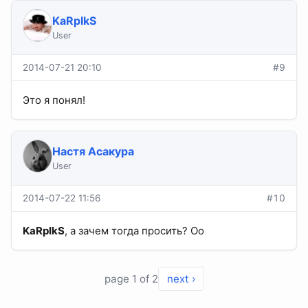
KaRpIkS
User
2014-07-21 20:10
#9
Это я понял!
Настя Асакура
User
2014-07-22 11:56
#10
KaRpIkS
, а зачем тогда просить? Оо
page 1 of 2
next ›