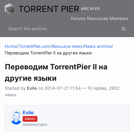
ARCHIVE
Forums
Resources
Members
Home
/
TorrentPier.com
/
Resource news
/
News archive
/
Переводим TorrentPier II на другие языки
Переводим TorrentPier II на
другие языки
Started by
Exile
on 2014-07-21 11:54 — 10 replies, 2902
views
Exile
Admin
Administrator