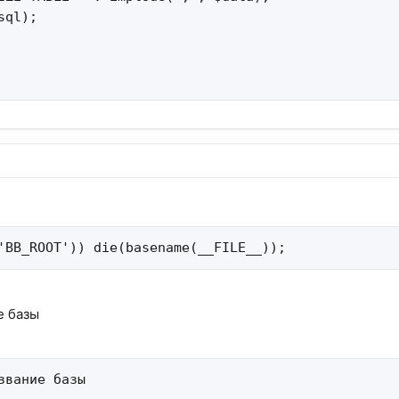
ql);

'BB_ROOT')) die(basename(__FILE__));
е базы
звание базы