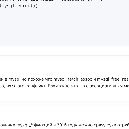
(mysql_error());

ен в mysql но похоже что mysql_fetch_assoc и mysql_free_re
.so, из за это конфликт. Взоможно что-то с ассоциативным м
ование mysql_* функций в 2016 году можно сразу руки отруб