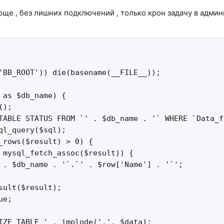
ще , без лишних подключений , только крон задачу в админк
'BB_ROOT')) die(basename(__FILE__));

 as $db_name) {

);

TABLE STATUS FROM `' . $db_name . '` WHERE `Data_f
ql_query($sql);

_rows($result) > 0) {

 mysql_fetch_assoc($result)) {

 . $db_name . '`.`' . $row['Name'] . '`';

sult($result);

e;

IZE TABLE ' . implode(',', $data);
