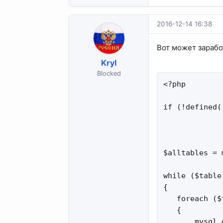
2016-12-14 16:38
Вот может зарабо
Kryl
Blocked
<?php

if (!defined(
$alltables = 
while ($table
{

   foreach ($
   {

       mysql_