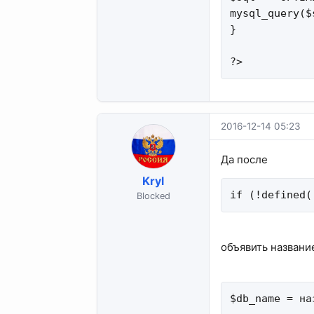
mysql_query($s
}

?>
2016-12-14 05:23
Да после
Kryl
if (!defined(
Blocked
объявить названи
$db_name = на