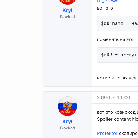
Dr_Brown
вот это
Kryl
Blocked
$db_name = на
поменять на это
$aDB = array(
нотис в логах все 
2016-12-14 16:21
вот это ковнокод
Spoiler content hi
Kryl
Blocked
Protektor
скопиров