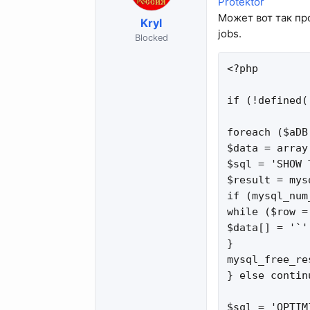
Protektor
Может вот так про
Kryl
jobs.
Blocked
<?php

if (!defined(
foreach ($aDB
$data = array(
$sql = 'SHOW 
$result = mys
if (mysql_num
while ($row =
$data[] = '`'
}

mysql_free_re
} else continu
$sql = 'OPTIM