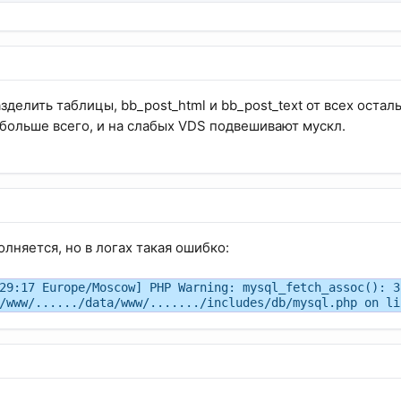
зделить таблицы, bb_post_html и bb_post_text от всех остал
т больше всего, и на слабых VDS подвешивают мускл.
лняется, но в логах такая ошибко:
29:17 Europe/Moscow] PHP Warning: mysql_fetch_assoc(): 3
/www/....../data/www/......./includes/db/mysql.php on li