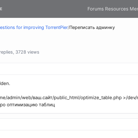
Forums
Resources
Me
E
stions for improving TorrentPier
/
Переписать админку
eplies, 3728 views
dden.
home/admin/web/ваш.сайт/public_html/optimize_table.php >/dev/
про оптимизацию таблиц