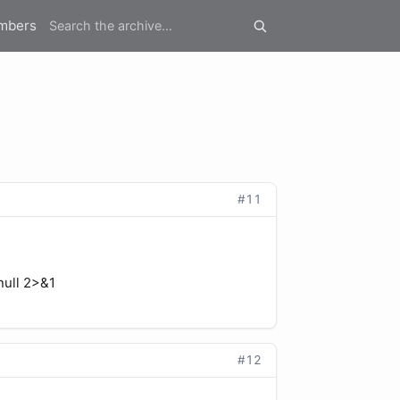
mbers
#11
null 2>&1
#12