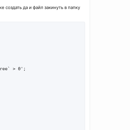
е создать да и файл закинуть в папку
ree` > 0';
