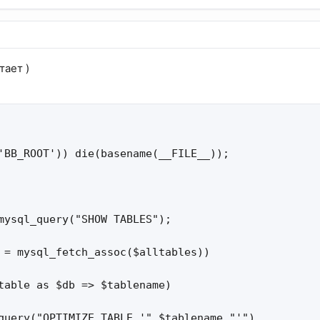
тает )
'BB_ROOT')) die(basename(__FILE__));

mysql_query("SHOW TABLES");

 = mysql_fetch_assoc($alltables))

table as $db => $tablename)

query("OPTIMIZE TABLE '".$tablename."'")
