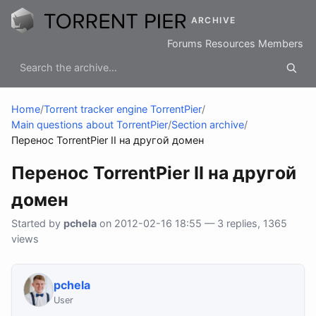
ARCHIVE
Forums
Resources
Members
Home
/
Torrent tracker engine TorrentPier
/
Main questions about TorrentPier
/
Section archive
/
Перенос TorrentPier II на другой домен
Перенос TorrentPier II на другой
домен
Started by
pchela
on 2012-02-16 18:55 — 3 replies, 1365
views
pchela
User