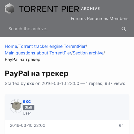
ARCHIVE
Forums
Resources
Members
Home
/
Torrent tracker engine TorrentPier
/
Main questions about TorrentPier
/
Section archive
/
PayPal на трекер
PayPal на трекер
Started by
sхс
on 2016-03-10 23:00 — 1 replies, 967 views
sхс
Staff
User
2016-03-10 23:00
#1