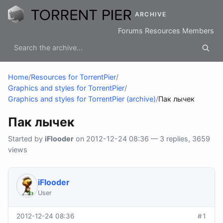
ARCHIVE
Forums
Resources
Members
Home
/
Resources for TorrentPier
/
Graphics and styles for TorrentPier
/
Graphics and styles for TorrentPier (archive)
/
Пак лычек
Пак лычек
Started by
iFlooder
on 2012-12-24 08:36 — 3 replies, 3659
views
iFlooder
User
2012-12-24 08:36
#1