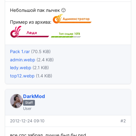
Небольшой пак лычек 🙂
Пример из архива:
Pack 1.rar
(70.5 KiB)
admin.webp
(2.4 KiB)
ledy.webp
(2.1 KiB)
top12.webp
(1.4 KiB)
DarkMod
Staff
User
2012-12-24 09:10
#2
все спс забрал. лучше был бы psd