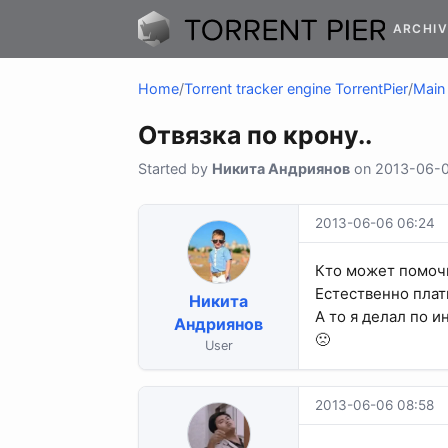
ARCHIV
Home
/
Torrent tracker engine TorrentPier
/
Main 
Отвязка по крону..
Started by
Никита Андриянов
on 2013-06-06
2013-06-06 06:24
Кто может помочь
Естественно плат
Никита
А то я делал по и
Андриянов
🙁
User
2013-06-06 08:58