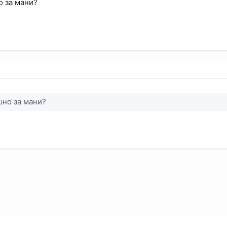
 за мани?
шно за мани?