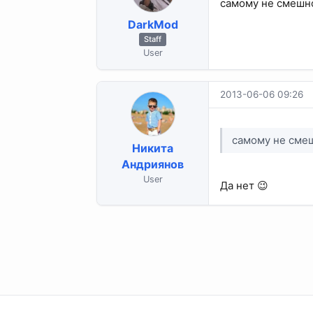
самому не смешно
DarkMod
Staff
User
2013-06-06 09:26
самому не сме
Никита
Андриянов
User
Да нет 😉