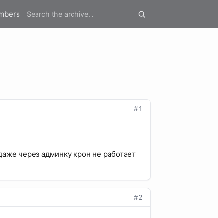
mbers
#1
 даже через админку крон не работает
#2