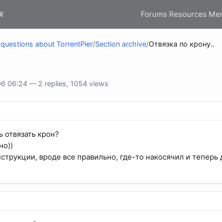
Forums
Resources
Me
E
questions about TorrentPier
/
Section archive
/
Отвязка по крону..
 06:24 — 2 replies, 1054 views
 отвязать крон?
но))
нструкции, вроде все правильно, где-то накосячил и теперь