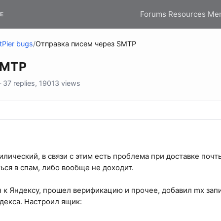
Forums
Resources
Me
E
tPier bugs
/
Отправка писем через SMTP
SMTP
37 replies, 19013 views
илический, в связи с этим есть проблема при доставке почт
ься в спам, либо вообще не доходит.
к Яндексу, прошел верификацию и прочее, добавил mx запись
екса. Настроил ящик: