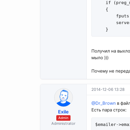
    if (preg_
    {

        fputs
        serve
    }
Получил на выхло
мыло )))
Почему не переда
2014-12-06 13:28
@Dr_Brown
в файл
Есть пара строк:
Exile
Admin
Administrator
$emailer->ema