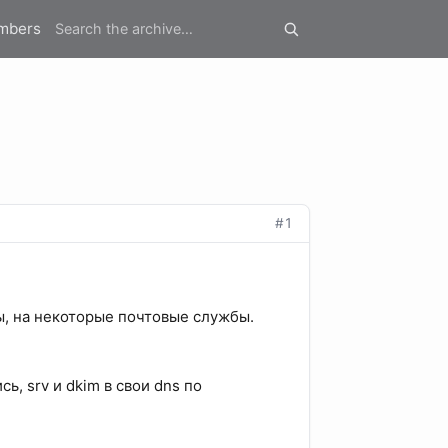
mbers
#1
ы, на некоторые почтовые службы.
, srv и dkim в свои dns по