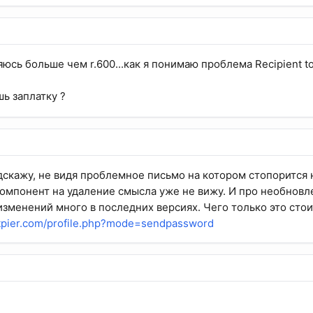
ляюсь больше чем r.600...как я понимаю проблема Recipient t
ь заплатку ?
скажу, не видя проблемное письмо на котором стопорится 
омпонент на удаление смысла уже не вижу. И про необновле
изменений много в последних версиях. Чего только это стои
entpier.com/profile.php?mode=sendpassword