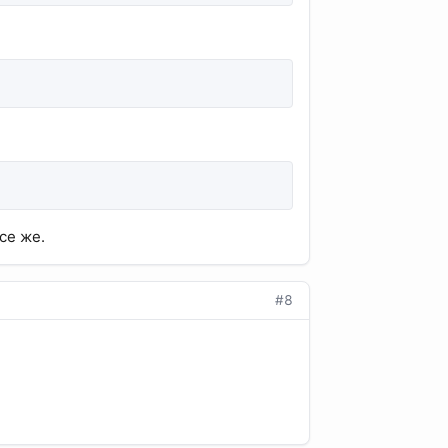
се же.
#8