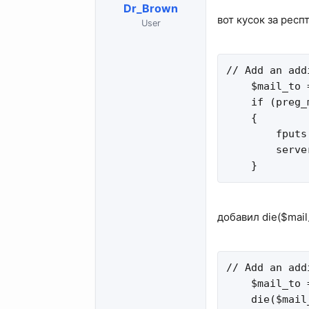
Dr_Brown
вот кусок за рес
User
// Add an add
    $mail_to 
    if (preg_
    {

        fputs
        serve
    }
добавил die($mail_
// Add an add
    $mail_to 
    die($mail_