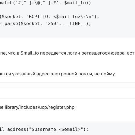
match('#[^ ]+\@[^ ]+#', $mail_to))

($socket, "RCPT TO: <$mail_to>\r\n");

r_parse($socket, "250", __LINE__);

пе, что в $mail_to передается логин регавшегося юзера, ес
ется указанный адрес элетронной почты, не пойму.
е library/includes/ucp/register.php:
il_address("$username <$email>");