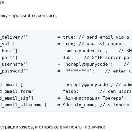
ен.
вку через smtp в конфиге:
_delivery']           = true; // send email via a 
_ssl']                = true; // use ssl connect

_host']               = 'smtp.yandex.ru';    // SM
_port']               = 465;    // SMTP server port
_username']           = 'noreply@punycode';    // 
_password']           = '*********';    // enter a
d_email']             = 'noreply@punycode'; // adm
d_email_form']        = false;        // can users
d_email_sig']         = 'Администрация Трекера';  
d_email_sitename']    = $domain_name; // sitename 
страции юзера, и отправке ему почты, получаю: