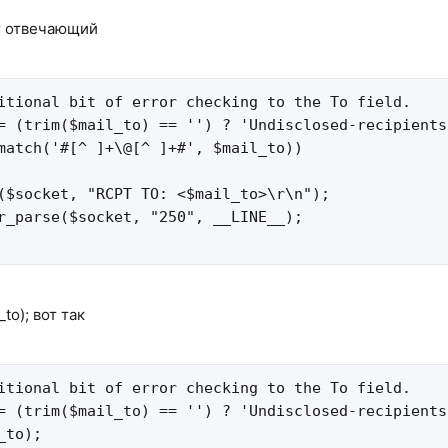
пт отвечающий
itional bit of error checking to the To field.

= (trim($mail_to) == '') ? 'Undisclosed-recipients
match('#[^ ]+\@[^ ]+#', $mail_to))

($socket, "RCPT TO: <$mail_to>\r\n");

r_parse($socket, "250", __LINE__);

to); вот так
itional bit of error checking to the To field.

= (trim($mail_to) == '') ? 'Undisclosed-recipients
to);
