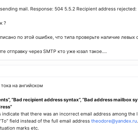
sending mail. Response: 504 5.5.2 Recipient address rejected: 
к ?
аписано по этой ошибке, что типа проверьте наличие левых 
те отправку через SMTP кто уже юзал такое....
 тока на ангийском
ents”, “Bad recipient address syntax”, “Bad address mailbox sy
dress”
s indicate that there was an incorrect email address among the l
“To” field instead of the full email address
theodore@yandex.ru
tuation marks etc.