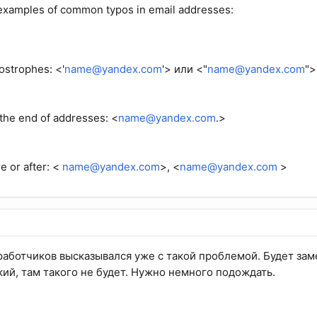
 examples of common typos in email addresses:
ostrophes: <'
name@yandex.com
'> или <"
name@yandex.com
">
 the end of addresses: <
name@yandex.com
.>
e or after: <
name@yandex.com
>, <
name@yandex.com
>
зработчиков высказывался уже с такой проблемой. Будет за
кий, там такого не будет. Нужно немного подождать.