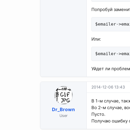
Попробуй заменит
$emailer->ema
Или:
$emailer->ema
Уйдет ли проблем
2014-12-06 13:43
В 1-м случае, та
Во 2-м случае, в
Dr_Brown
Пусто.
User
Получаю ошибку от