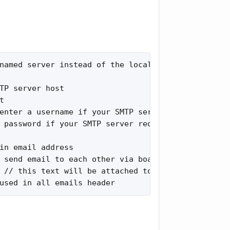
named server instead of the local mail function

TP server host



enter a username if your SMTP server requires it

 password if your SMTP server requires it

in email address

 send email to each other via board

 // this text will be attached to all emails the b
used in all emails header