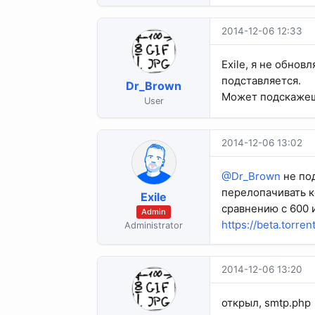
2014-12-06 12:33
Exile, я не обнов
подставляется.
Dr_Brown
Может подскажеш
User
2014-12-06 13:02
@Dr_Brown
не под
перелопачивать к
Exile
сравнению с 600 
Admin
https://beta.torr
Administrator
2014-12-06 13:20
открыл, smtp.php