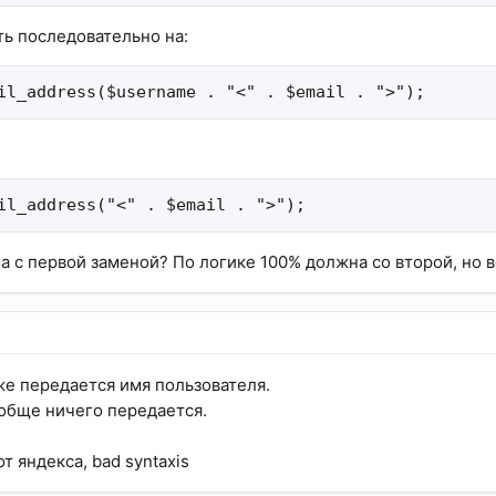
ь последовательно на:
il_address($username . "<" . $email . ">");
il_address("<" . $email . ">");
а с первой заменой? По логике 100% должна со второй, но в
кже передается имя пользователя.
ообще ничего передается.
 яндекса, bad syntaxis