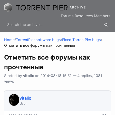
ARCHIVE
Forums
Resources
Members
Home
/
TorrentPier software bugs
/
Fixed TorrentPier bugs
/
Отметить все форумы как прочтенные
Отметить все форумы как
прочтенные
Started by
vitalix
on 2014-08-18 15:51 — 4 replies, 1081
views
vitalix
User