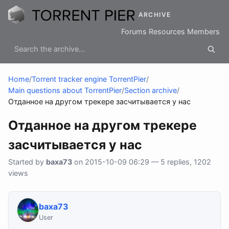
ARCHIVE
Forums
Resources
Members
Home
/
Torrent tracker engine TorrentPier
/
Main questions about TorrentPier
/
Section archive
/
Отданное на другом трекере засчитывается у нас
Отданное на другом трекере
засчитывается у нас
Started by
baxa73
on 2015-10-09 06:29 — 5 replies, 1202
views
baxa73
User