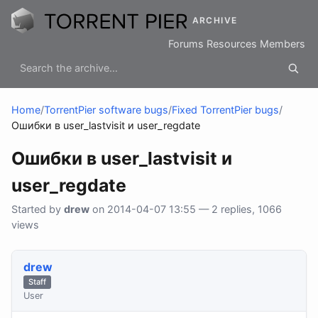
ARCHIVE
Forums
Resources
Members
Home
/
TorrentPier software bugs
/
Fixed TorrentPier bugs
/
Ошибки в user_lastvisit и user_regdate
Ошибки в user_lastvisit и
user_regdate
Started by
drew
on 2014-04-07 13:55 — 2 replies, 1066
views
drew
Staff
User