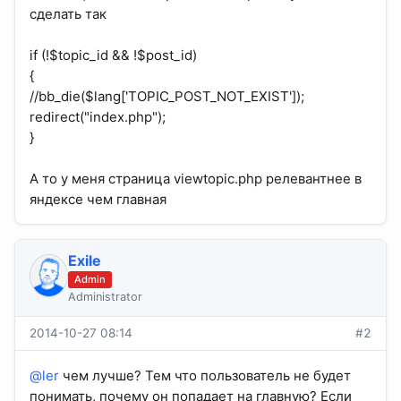
сделать так
if (!$topic_id && !$post_id)
{
//bb_die($lang['TOPIC_POST_NOT_EXIST']);
redirect("index.php");
}
А то у меня страница viewtopic.php релевантнее в
яндексе чем главная
Exile
Admin
Administrator
2014-10-27 08:14
#2
@ler
чем лучше? Тем что пользователь не будет
понимать, почему он попадает на главную? Если