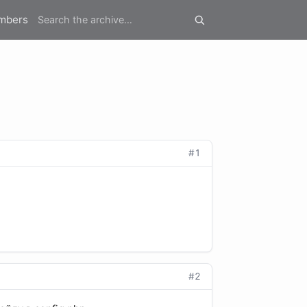
mbers
#1
#2