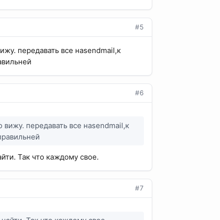
#5
ижу. передавать все наsendmail,к
равильней
#6
 вижу. передавать все наsendmail,к
 правильней
йти. Так что каждому свое.
#7