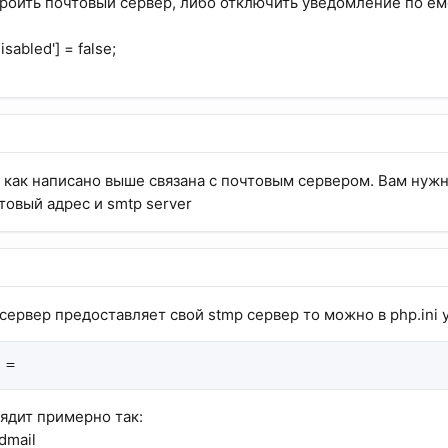
троить почтовый сервер, либо отключить уведомление по еме
sabled'] = false;
как написано выше связана с почтовым сервером. Вам нужн
товый адрес и smtp server
сервер предоставляет свой stmp сервер то можно в php.ini у
 =
ядит примерно так:
ndmail