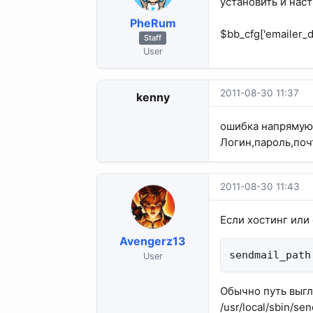
установить и нас
PheRum
$bb_cfg['emailer_di
Staff
User
2011-08-30 11:37
kenny
ошибка напрямую 
Логин,пароль,поч
2011-08-30 11:43
Если хостинг или 
Avengerz13
sendmail_path
User
Обычно путь выгл
/usr/local/sbin/se