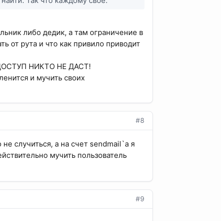
найти. Так что каждому свое.
льник либо дедик, а там ограничение в
ть от рута и что как привило приводит
ше ДОСТУП НИКТО НЕ ДАСТ!
 ленится и мучить своих
#8
не случиться, а на счет sendmail`а я
ействительно мучить пользователь
#9