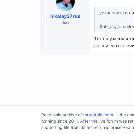
установить и н
nikolay27rus
User
$bb_cfg['emailer
Так он у меня и т
а если его включ
Read-only archive of
torrentpier.com
— the comm
running since 2011. After the live forum was re
supporting file from its entire run is preserved 