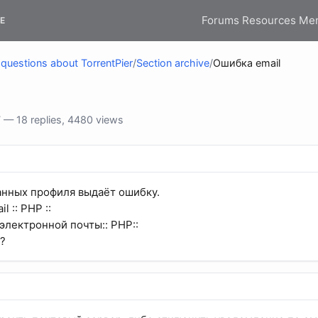
Forums
Resources
Me
E
questions about TorrentPier
/
Section archive
/
Ошибка email
— 18 replies, 4480 views
анных профиля выдаёт ошибку.
l :: PHP ::
электронной почты:: PHP::
ь?