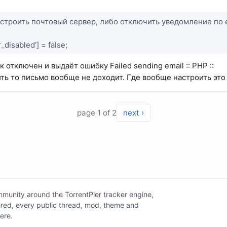
астроить почтовый сервер, либо отключить уведомление по е
_disabled'] = false;
ак отключен и выдаёт ошибку Failed sending email :: PHP ::
ить то письмо вообще не доходит. Где вообще настроить это
page 1 of 2
next ›
unity around the TorrentPier tracker engine,
tired, every public thread, mod, theme and
here.