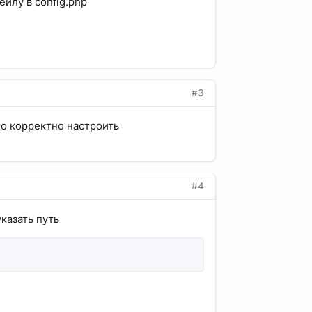
йлу в config.php
#3
о корректно настроить
#4
казать путь