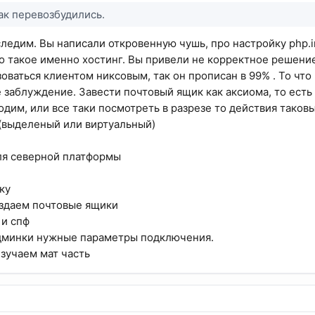
так перевозбудились.
едим. Вы написали откровенную чушь, про настройку php.ini
о такое именно хостинг. Вы привели не корректное решение
оваться клиентом никсовым, так он прописан в 99% . То что 
 заблуждение. Завести почтовый ящик как аксиома, то есть 
одим, или все таки посмотреть в разрезе то действия таковы
(выделеный или виртуальный)
ля северной платформы
ку
оздаем почтовые ящики
 и спф
дминки нужные параметры подключения.
изучаем мат часть