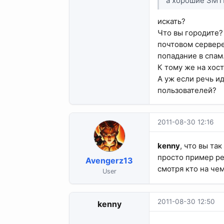
а хорошие SMTP
искать?
Что вы городите?
почтовом сервере 
попадание в спам
К тому же на хос
А уж если речь ид
пользователей?
2011-08-30 12:16
kenny
, что вы та
просто пример ре
Avengerz13
смотря кто на че
User
2011-08-30 12:50
kenny