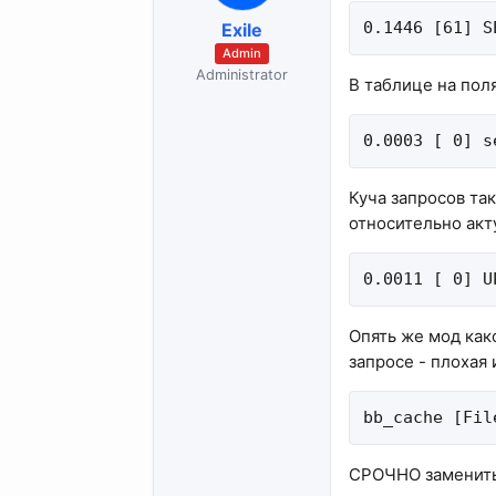
0.1446 [61] S
Exile
Admin
Administrator
В таблице на пол
0.0003 [ 0] s
Куча запросов та
относительно акту
0.0011 [ 0] U
Опять же мод как
запросе - плохая 
bb_cache [Fil
СРОЧНО заменить