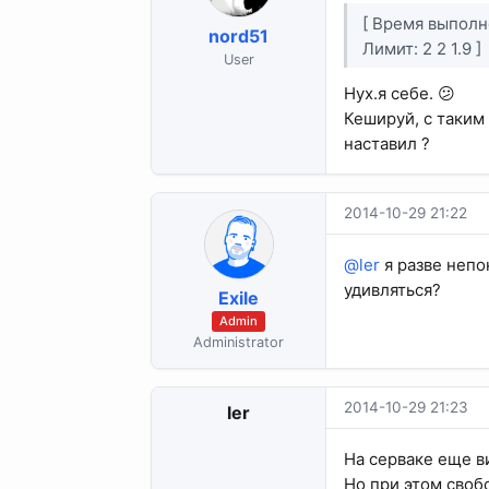
[ Время выполне
nord51
Лимит: 2 2 1.9 ]
User
Нух.я себе. 😕
Кешируй, с таким
наставил ?
2014-10-29 21:22
@ler
я разве непо
удивляться?
Exile
Admin
Administrator
2014-10-29 21:23
ler
На серваке еще ви
Но при этом своб