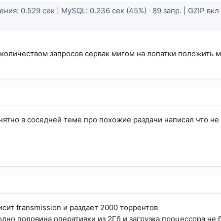
ния: 0.529 сек | MySQL: 0.236 сек (45%) · 89 запр. | GZIP вкл 
 количеством запросов сервак мигом на лопатки положить м
нятно в соседней теме про похожие раздачи написал что не
сит transmission и раздает 2000 торрентов
одно половина оперативки из 2Гб и загрузка процессора не 