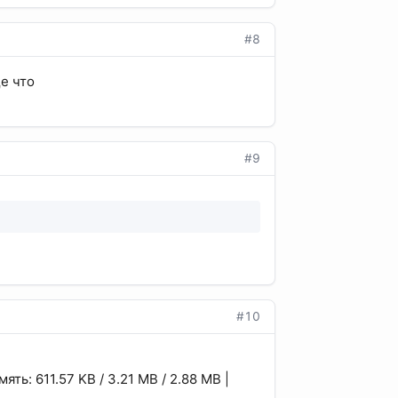
#8
е что
#9
#10
ять: 611.57 KB / 3.21 MB / 2.88 MB |