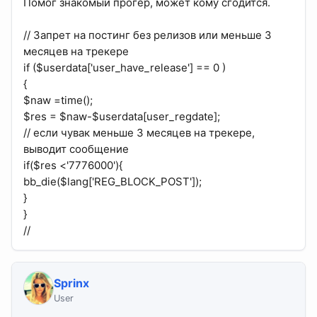
Помог знакомый прогер, может кому сгодится.
// Запрет на постинг без релизов или меньше 3
месяцев на трекере
if ($userdata['user_have_release'] == 0 )
{
$naw =time();
$res = $naw-$userdata[user_regdate];
// если чувак меньше 3 месяцев на трекере,
выводит сообщение
if($res <'7776000'){
bb_die($lang['REG_BLOCK_POST']);
}
}
//
Sprinx
User