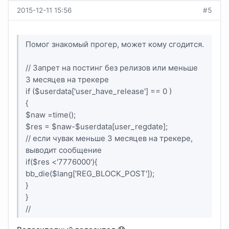
2015-12-11 15:56
#5
Помог знакомый прогер, может кому сгодится.
// Запрет на постинг без релизов или меньше
3 месяцев на трекере
if ($userdata['user_have_release'] == 0 )
{
$naw =time();
$res = $naw-$userdata[user_regdate];
// если чувак меньше 3 месяцев на трекере,
выводит сообщение
if($res <'7776000'){
bb_die($lang['REG_BLOCK_POST']);
}
}
//