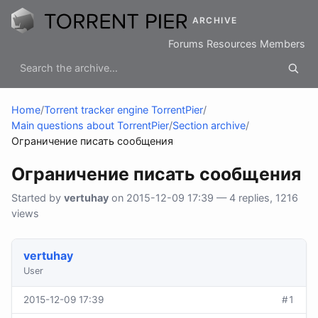
ARCHIVE
Forums
Resources
Members
Home
/
Torrent tracker engine TorrentPier
/
Main questions about TorrentPier
/
Section archive
/
Ограничение писать сообщения
Ограничение писать сообщения
Started by
vertuhay
on 2015-12-09 17:39 — 4 replies, 1216
views
vertuhay
User
2015-12-09 17:39
#1