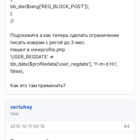
bb_die($lang['REG_BLOCK_POST']);
}
//
Подскажите а как теперь сделать ограничение
писать юзерам с регой до 3 мес.
Нашел в viewprofile.php
'USER_REGDATE' =>
bb_date($profiledata['user_regdate'], 'Y-m-d H:i',
false),
Как это там применить?
vertuhay
User
2015-12-11 00:19
#4