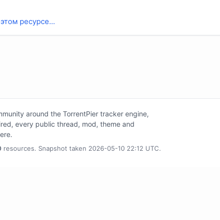
этом ресурсе...
unity around the TorrentPier tracker engine,
tired, every public thread, mod, theme and
here.
0
resources. Snapshot taken 2026-05-10 22:12 UTC.