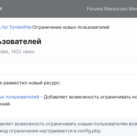
Forums
Resources
Me
E
 for TorrentPier
/
Ограничение новых пользователей
ьзователей
lies, 1422 views
le разместил новый ресурс:
ых пользователей
- Добавляет возможность ограничивать н
ений.
вляет возможность ограничивать новым пользователям во
од ограничения настраивается в config.php.