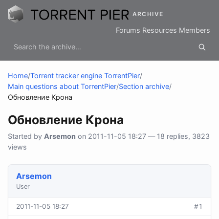
ARCHIVE
Forums
Resources
Members
Home
/
Torrent tracker engine TorrentPier
/
Main questions about TorrentPier
/
Section archive
/
Обновление Крона
Обновление Крона
Started by
Arsemon
on 2011-11-05 18:27 — 18 replies, 3823
views
Arsemon
User
2011-11-05 18:27
#1