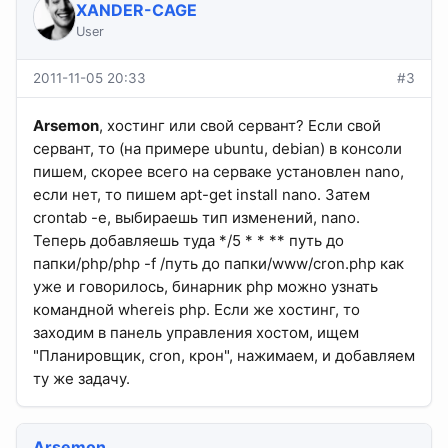
XANDER-CAGE
User
2011-11-05 20:33
#3
Arsemon
, хостинг или свой сервант? Если свой
сервант, то (на примере ubuntu, debian) в консоли
пишем, скорее всего на серваке установлен nano,
если нет, то пишем apt-get install nano. Затем
crontab -e, выбираешь тип изменений, nano.
Теперь добавляешь туда */5 * * ** путь до
папки/php/php -f /путь до папки/www/cron.php как
уже и говорилось, бинарник php можно узнать
командной whereis php. Если же хостинг, то
заходим в панель управления хостом, ищем
"Планировщик, cron, крон", нажимаем, и добавляем
ту же задачу.
Arsemon