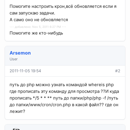
Помогите настроить крон,всё обновляется если я
сам запускаю задачи.
А само оно не обновляется
--- добавлено: Nov 5, 2011 6:27 PM ---
Помогите же кто-нибудь
Arsemon
User
2011-11-05 19:54
#2
путь до php можно узнать командой whereis php
где прописать эту команду для просмотра ??И куда
прописать */5 * * ** путь до папки/php/php -f /путь
до папки/www/cron/cron.php в какой файл?? где он
лежит?