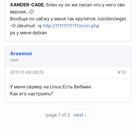
XANDER-CAGE
, блин ну он же писал что у него свн
версия...🙁
Вообще по сабжу у меня так крутится: /usr/bin/wget
-O /dev/null -q
http://11111111111/cron.php
ps у меня debian
Arsemon
User
2011-11-06 08:25
#10
У меня сервер на Linux.Есть Вебмин.
Как его настроить?
page 1 of 2
next ›