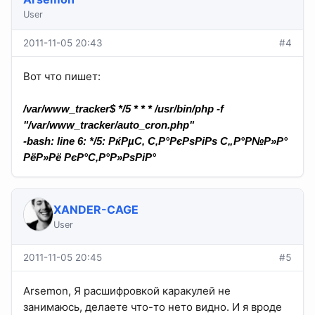
User
2011-11-05 20:43
#4
Вот что пишет:
/var/www_tracker$ */5 * * * /usr/bin/php -f
"/var/www_tracker/auto_cron.php"
-bash: line 6: */5: РќРµС‚ С‚Р°РєРѕРіРѕ С„Р°Р№Р»Р°
РёР»Рё РєР°С‚Р°Р»РѕРіР°
XANDER-CAGE
User
2011-11-05 20:45
#5
Arsemon, Я расшифровкой каракулей не
занимаюсь, делаете что-то нето видно. И я вроде