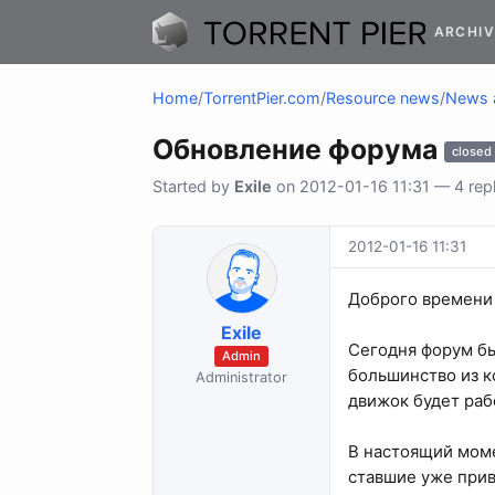
ARCHIV
Home
/
TorrentPier.com
/
Resource news
/
News 
Обновление форума
closed
Started by
Exile
on 2012-01-16 11:31 — 4 repl
2012-01-16 11:31
Доброго времени 
Exile
Сегодня форум бы
Admin
большинство из к
Administrator
движок будет раб
В настоящий моме
ставшие уже прив