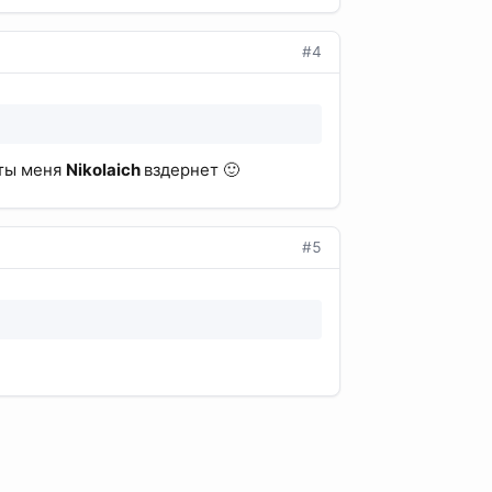
#4
нты меня
Nikolaich
вздернет 🙂
#5