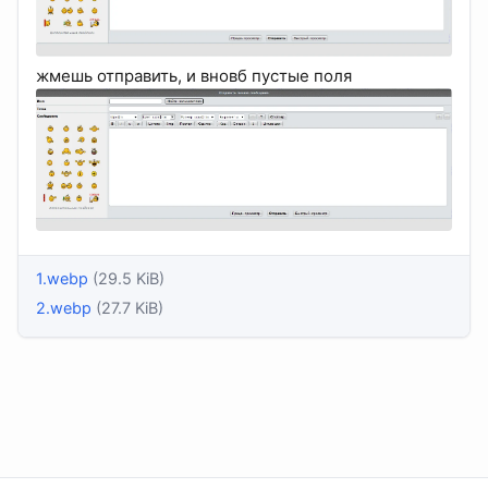
жмешь отправить, и вновб пустые поля
1.webp
(29.5 KiB)
2.webp
(27.7 KiB)