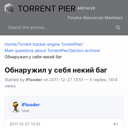
ARCHIVE
Forums
Resources
Members
Home
/
Torrent tracker engine TorrentPier
/
Main questions about TorrentPier
/
Section archive
/
Обнаружил у себя некий баг
Обнаружил у себя некий баг
Started by
iFlooder
on 2011-12-27 13:51 — 5 replies, 1414
views
iFlooder
User
2011-12-27 13:51
#1