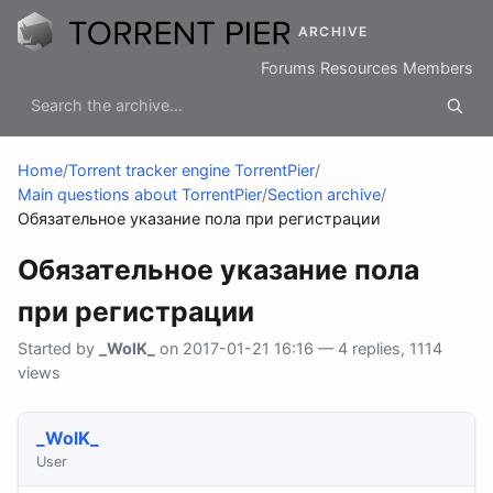
ARCHIVE
Forums
Resources
Members
Home
/
Torrent tracker engine TorrentPier
/
Main questions about TorrentPier
/
Section archive
/
Обязательное указание пола при регистрации
Обязательное указание пола
при регистрации
Started by
_WolK_
on 2017-01-21 16:16 — 4 replies, 1114
views
_WolK_
User