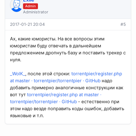
Admin
Administrator
2017-01-21 20:04
#5
Ах, какие юмористы. На все вопросы этим
юмористам буду отвечать в дальнейшем
предложением дропнуть базу и поставить трекер с
нуля.
_WolK_
, после этой строки:
torrentpier/register.php
at master · torrentpier/torrentpier · GitHub
надо
добавить примерно аналогичные конструкции как
вот тут
torrentpier/register.php at master ·
torrentpier/torrentpier · GitHub
- естественно при
этом надо везде поправить коды ошибок, добавить
языковые и т.п.