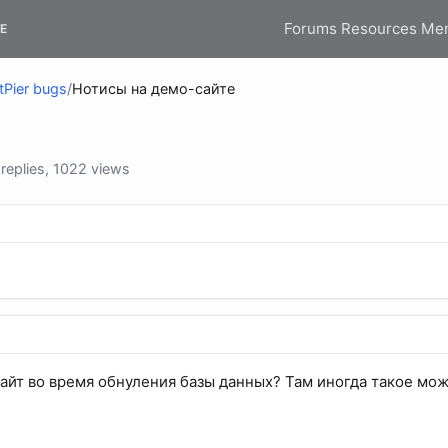
Forums
Resources
Me
E
tPier bugs
/
Нотисы на демо-сайте
eplies, 1022 views
айт во время обнуления базы данных? Там иногда такое мож