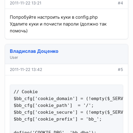
2011-11-22 13:21
#4
Попробуйте настроить куки в config.php
Удалите куки и почисти пароли (должно так
помочь)
Владислав Доценко
User
2011-11-22 13:42
#5
// Cookie

$bb_cfg['cookie_domain'] = (!empty($_SERVER['
$bb_cfg['cookie_path']  = '/';               
$bb_cfg['cookie_secure'] = (!empty($_SERVER['
$bb_cfg['cookie_prefix'] = 'bb_';            
define('COOKIE_DBG', 'bb_dbg');              