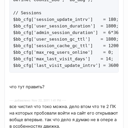
// Sessions

$bb_cfg['session_update_intrv']    = 180;    
$bb_cfg['user_session_duration']  = 1800;    
$bb_cfg['admin_session_duration']  = 6*3600; 
$bb_cfg['user_session_gc_ttl']    = 1800;    
$bb_cfg['session_cache_gc_ttl']    = 1200;   
$bb_cfg['max_reg_users_online']    = 0;      
$bb_cfg['max_last_visit_days']    = 14;      
$bb_cfg['last_visit_update_intrv'] = 3600;  
что тут править?
--- добавлено: Nov 22, 2011 1:41 PM ---
все чистил что токо можна. дело втом что те 2 ПК
на которых пробовали войти на сайт его открывают
вобще впервые. так что дело я думаю не в опере а
в особенностях движка.