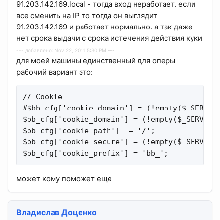
91.203.142.169.local - тогда вход неработает. если
все сменить на IP то тогда он выглядит
91.203.142.169 и работает нормально. а так даже
нет срока выдачи с срока истечения действия куки
--- добавлено: Nov 22, 2011 5:30 PM ---
для моей машины единственный для оперы
рабочий вариант это:
// Cookie

#$bb_cfg['cookie_domain'] = (!empty($_SERVER[
$bb_cfg['cookie_domain'] = (!empty($_SERVER['
$bb_cfg['cookie_path']  = '/';               
$bb_cfg['cookie_secure'] = (!empty($_SERVER['
$bb_cfg['cookie_prefix'] = 'bb_';           
может кому поможет еще
Владислав Доценко