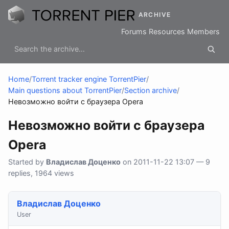
ARCHIVE
Forums
Resources
Members
Home
/
Torrent tracker engine TorrentPier
/
Main questions about TorrentPier
/
Section archive
/
Невозможно войти с браузера Opera
Невозможно войти с браузера
Opera
Started by
Владислав Доценко
on 2011-11-22 13:07 — 9
replies, 1964 views
Владислав Доценко
User