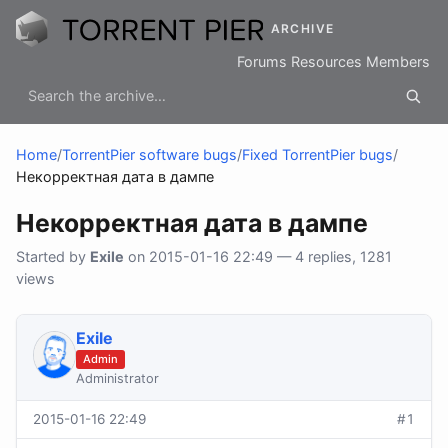
ARCHIVE
Forums
Resources
Members
Home
/
TorrentPier software bugs
/
Fixed TorrentPier bugs
/
Некорректная дата в дампе
Некорректная дата в дампе
Started by
Exile
on 2015-01-16 22:49 — 4 replies, 1281
views
Exile
Admin
Administrator
2015-01-16 22:49
#1