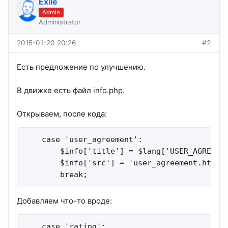
Exile
Admin
Administrator
2015-01-20 20:26
#2
Есть предложение по улучшению.
В движке есть файл info.php.
Открываем, после кода:
    case 'user_agreement':

        $info['title'] = $lang['USER_AGREEMEN
        $info['src'] = 'user_agreement.html';
        break;
Добавляем что-то вроде:
    case 'rating':
