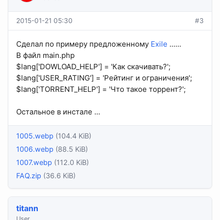
2015-01-21 05:30
#3
Сделал по примеру предложенному
Exile
......
В файл main.php
$lang['DOWLOAD_HELP'] = 'Как скачивать?';
$lang['USER_RATING'] = 'Рейтинг и ограничения';
$lang['TORRENT_HELP'] = 'Что такое торрент?';
Остальное в инстале ...
1005.webp
(104.4 KiB)
1006.webp
(88.5 KiB)
1007.webp
(112.0 KiB)
FAQ.zip
(36.6 KiB)
titann
User