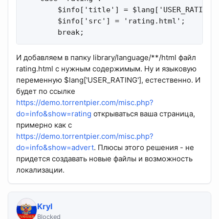
        $info['title'] = $lang['USER_RATING']
        $info['src'] = 'rating.html';

        break;
И добавляем в папку library/language/**/html файл
rating.html с нужным содержимым. Ну и языковую
переменную $lang['USER_RATING'], естественно. И
будет по ссылке
https://demo.torrentpier.com/misc.php?
do=info&show=rating
открываться ваша страница,
примерно как с
https://demo.torrentpier.com/misc.php?
do=info&show=advert
. Плюсы этого решения - не
придется создавать новые файлы и возможность
локализации.
Kryl
Blocked