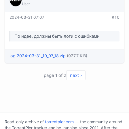
User
2024-03-31 07:07
#10
По идее, должны быть логи с ошибками
log.2024-03-31_10_07_18.zip
(927.7 KiB)
page 1 of 2
next ›
Read-only archive of
torrentpier.com
— the community around
the TorrentPier tracker engine, running since 2011. After the