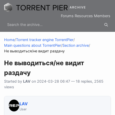
ARCHIVE
Forums
Resources
Members
Home
/
Torrent tracker engine TorrentPier
/
Main questions about TorrentPier
/
Section archive
/
Не выводиться/не видит раздачу
Не выводиться/не видит
раздачу
Started by
LAV
on 2024-03-28 06:47 — 18 replies, 2565
views
LAV
User