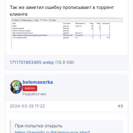
Так же заметил ошибку прописывает в торрент
клиенте
1711701863465.webp
(18.8 KiB)
belomaxorka
Admin
Разработчик
2024-03-29 17:22
#8
При попытке открыть
https://repinfo.ru/bt/announce.php?