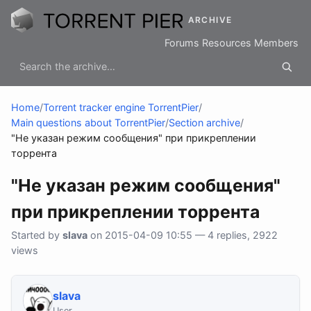
ARCHIVE
Forums
Resources
Members
Home
/
Torrent tracker engine TorrentPier
/
Main questions about TorrentPier
/
Section archive
/
"Не указан режим сообщения" при прикреплении
торрента
"Не указан режим сообщения"
при прикреплении торрента
Started by
slava
on 2015-04-09 10:55 — 4 replies, 2922
views
slava
User