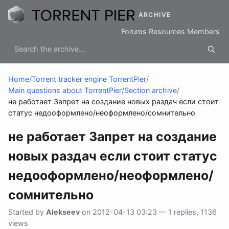
ARCHIVE
Forums
Resources
Members
Home
/
Torrent tracker engine TorrentPier
/
Main questions about TorrentPier
/
Section archive
/
не работает Запрет на создание новых раздач если стоит
статус недооформлено/неоформлено/сомнительно
не работает Запрет на создание
новых раздач если стоит статус
недооформлено/неоформлено/
сомнительно
Started by
Alekseev
on 2012-04-13 03:23 — 1 replies, 1136
views