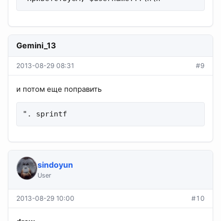
Gemini_13
2013-08-29 08:31
#9
и потом еще поправить
". sprintf
sindoyun
User
2013-08-29 10:00
#10