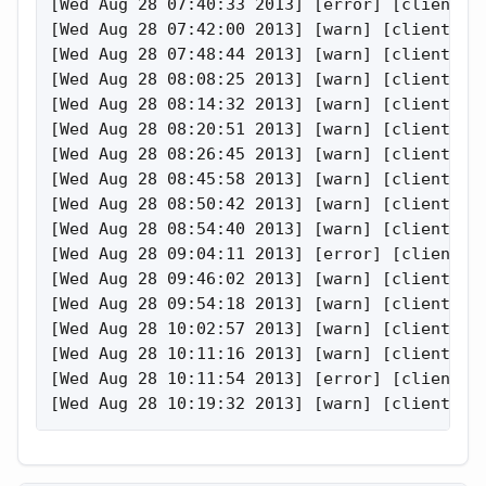
[Wed Aug 28 07:40:33 2013] [error] [client 6
[Wed Aug 28 07:42:00 2013] [warn] [client 17
[Wed Aug 28 07:48:44 2013] [warn] [client 17
[Wed Aug 28 08:08:25 2013] [warn] [client 17
[Wed Aug 28 08:14:32 2013] [warn] [client 17
[Wed Aug 28 08:20:51 2013] [warn] [client 17
[Wed Aug 28 08:26:45 2013] [warn] [client 17
[Wed Aug 28 08:45:58 2013] [warn] [client 17
[Wed Aug 28 08:50:42 2013] [warn] [client 17
[Wed Aug 28 08:54:40 2013] [warn] [client 17
[Wed Aug 28 09:04:11 2013] [error] [client 6
[Wed Aug 28 09:46:02 2013] [warn] [client 17
[Wed Aug 28 09:54:18 2013] [warn] [client 17
[Wed Aug 28 10:02:57 2013] [warn] [client 17
[Wed Aug 28 10:11:16 2013] [warn] [client 17
[Wed Aug 28 10:11:54 2013] [error] [client 6
[Wed Aug 28 10:19:32 2013] [warn] [client 17