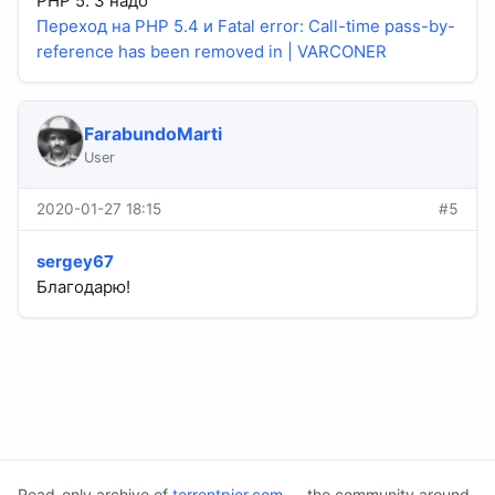
PHP 5. 3 надо
Переход на PHP 5.4 и Fatal error: Call-time pass-by-
reference has been removed in | VARCONER
FarabundoMarti
User
2020-01-27 18:15
#5
sergey67
Благодарю!
Read-only archive of
torrentpier.com
— the community around