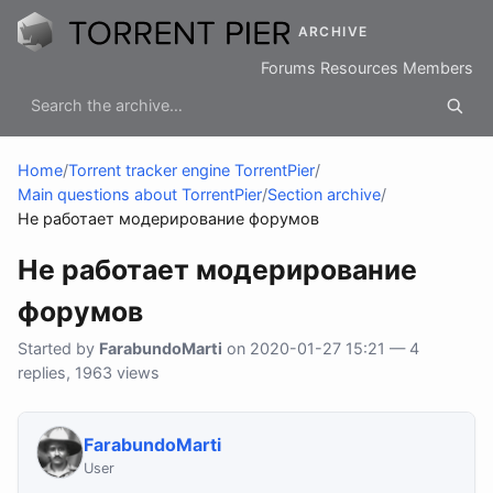
ARCHIVE
Forums
Resources
Members
Home
/
Torrent tracker engine TorrentPier
/
Main questions about TorrentPier
/
Section archive
/
Не работает модерирование форумов
Не работает модерирование
форумов
Started by
FarabundoMarti
on 2020-01-27 15:21 — 4
replies, 1963 views
FarabundoMarti
User